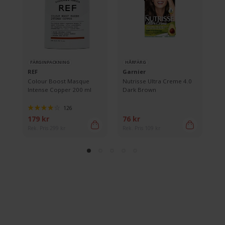
FÄRGINPACKNING
HÅRFÄRG
F
REF
Garnier
Ma
Colour Boost Masque
Nutrisse Ultra Creme 4.0
Co
Intense Copper 200 ml
Dark Brown
9.
126
179 kr
76 kr
15
Rek. Pris 299 kr
Rek. Pris 109 kr
Rek