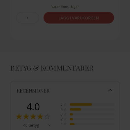
Varan finns i lager
LÄGG I VARUKORGEN
BETYG & KOMMENTARER
RECENSIONER
4.0
5
☆
4
☆
3
☆
2
☆
1
☆
46 betyg