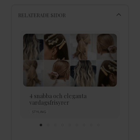
RELATERADE SIDOR
4 snabba och eleganta
5
vardagsfrisyrer
M
STYLING