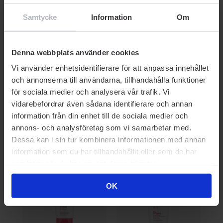
FÄRGINPACKNING
FÄRGINPACKNING
F
Samtycke
Information
Om
Revlon
Revlon
Re
100
Nutri Color Filters 821 240
Nutri Color Filters 200 100
Nu
ml
ml
10
Denna webbplats använder cookies
214
245 kr
99 kr
90
Vi använder enhetsidentifierare för att anpassa innehållet
Rek. Pris 245 kr
Rek. Pris 142 kr
Rek
och annonserna till användarna, tillhandahålla funktioner
för sociala medier och analysera vår trafik. Vi
vidarebefordrar även sådana identifierare och annan
information från din enhet till de sociala medier och
annons- och analysföretag som vi samarbetar med.
Dessa kan i sin tur kombinera informationen med annan
Prisvärda kompisar
information som du har tillhandahållit eller som de har
samlat in när du har använt deras tjänster.
OK