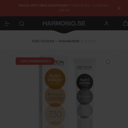
MISSA INTE VÅRA KAMPANJER!
FYNDA BLAND TUSENTALS
VAROR!
FÖRSTASIDAN
>
VARUMÄRKEN
>
REVLON
-30% SOMMARDEALS