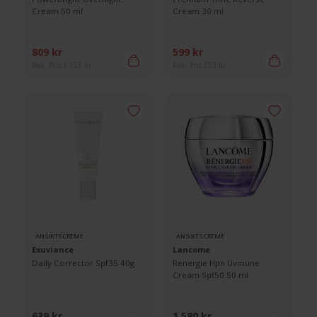
Cream 50 ml
Cream 30 ml
809 kr
599 kr
Rek. Pris 1 155 kr
Rek. Pris 753 kr
ANSIKTSCREME
ANSIKTSCREME
Exuviance
Lancome
Daily Corrector Spf35 40g
Renergie Hpn Uvmune
Cream Spf50 50 ml
639 kr
1 580 kr