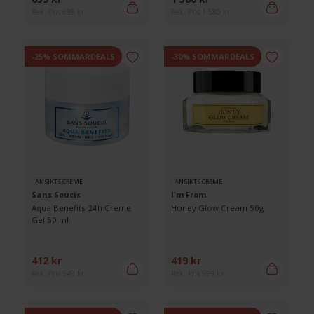
Rek. Pris 639 kr
Rek. Pris 1 580 kr
-25% SOMMARDEALS
-30% SOMMARDEALS
ANSIKTSCREME
ANSIKTSCREME
Sans Soucis
I'm From
Aqua Benefits 24h Creme
Honey Glow Cream 50g
Gel 50 ml
412 kr
419 kr
Rek. Pris 549 kr
Rek. Pris 599 kr