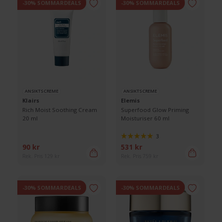
-30% SOMMARDEALS
-30% SOMMARDEALS
ANSIKTSCREME
ANSIKTSCREME
Klairs
Elemis
Rich Moist Soothing Cream
Superfood Glow Priming
20 ml
Moisturiser 60 ml
3
90 kr
531 kr
Rek. Pris 129 kr
Rek. Pris 759 kr
-30% SOMMARDEALS
-30% SOMMARDEALS