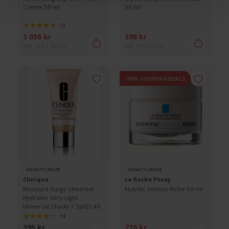
Creme 50 ml
50 ml
13
1 036 kr
398 kr
Rek. Pris 1 480 kr
Rek. Pris 569 kr
-30% SOMMARDEALS
ANSIKTSCREME
ANSIKTSCREME
Clinique
La Roche Posay
Moisture Surge Sheertint
Nutritic Intense Riche 50 ml
Hydrator Very Light
Universal Shade 1 Spf25 40
ml
14
395 kr
276 kr