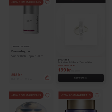
-30% SOMMARDEALS
ANSIKTSCREME
Dermalogica
Super Rich Repair 50 ml
Dr Althea
Dr Althea 345 Relief Cream 50 ml
DU SPARAR 47%
199 kr
Ord. 377 kr
858 kr
KÖP DEALEN
Rek. Pris 1 225 kr
-40% SOMMARDEALS
-20% SOMMARDEALS