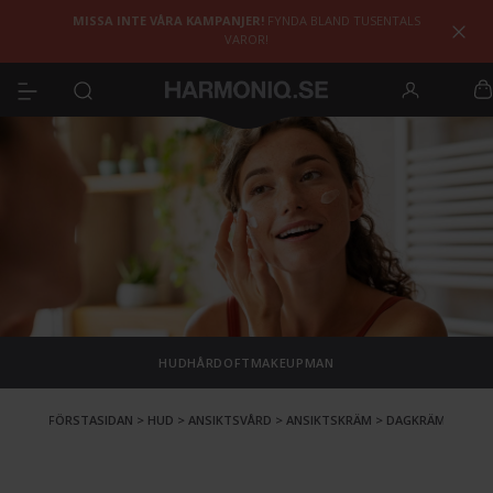
MISSA INTE VÅRA KAMPANJER!
FYNDA BLAND TUSENTALS
VAROR!
HUD
HÅR
DOFT
MAKEUP
MAN
FÖRSTASIDAN
>
HUD
>
ANSIKTSVÅRD
>
ANSIKTSKRÄM
>
DAGKRÄM