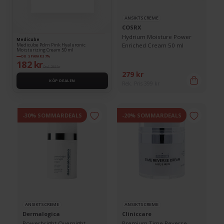
ANSIKTSCREME
COSRX
Hydrium Moisture Power
Medicube
Medicube Pdrn Pink Hyaluronic
Enriched Cream 50 ml
Moisturizing Cream 50 ml
DU SPARAR 37%
182 kr
Ord. 289 kr
279 kr
KÖP DEALEN
Rek. Pris 399 kr
-30% SOMMARDEALS
-20% SOMMARDEALS
ANSIKTSCREME
ANSIKTSCREME
Dermalogica
Cliniccare
Powerbright Overnight
Premium Time Reverse