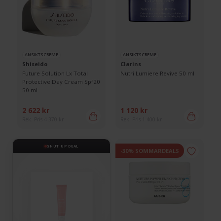
ANSIKTSCREME
ANSIKTSCREME
Shiseido
Clarins
Future Solution Lx Total
Nutri Lumiere Revive 50 ml
Protective Day Cream Spf20
50 ml
2 622 kr
1 120 kr
Rek. Pris 4 370 kr
Rek. Pris 1 400 kr
SHUT UP DEAL
-30% SOMMARDEALS