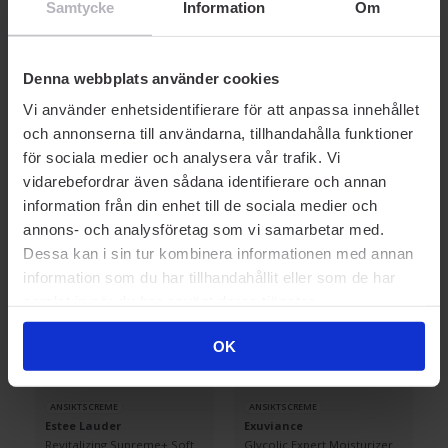
Samtycke
Information
Om
ANSIKTSCREME
ANSIKTSCREME
Elemis
Sensai
Sensitive Soothing Milk 50
Ultimate The Cream 40 ml
Denna webbplats använder cookies
ml
Vi använder enhetsidentifierare för att anpassa innehållet
och annonserna till användarna, tillhandahålla funktioner
608 kr
8 990 kr
för sociala medier och analysera vår trafik. Vi
Rek. Pris 869 kr
Rek. Pris 8 990 kr
vidarebefordrar även sådana identifierare och annan
information från din enhet till de sociala medier och
annons- och analysföretag som vi samarbetar med.
-30% SOMMARDEALS
-30% SOMMARDEALS
Dessa kan i sin tur kombinera informationen med annan
information som du har tillhandahållit eller som de har
samlat in när du har använt deras tjänster.
OK
ANSIKTSCREME
ANSIKTSCREME
Estee Lauder
Exuviance
Revitalizing Supreme+ Soft
Glycolic Expert Moisturizer