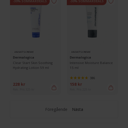
-30% SOMMARDEALS
-30% SOMMARDEALS
ANSIKTSCREME
ANSIKTSCREME
Dermalogica
Dermalogica
Clear Start Skin Soothing
Intensive Moisture Balance
Hydrating Lotion 59 ml
15 ml
386
228 kr
158 kr
Rek. Pris 325 kr
Rek. Pris 225 kr
Föregående
Nästa