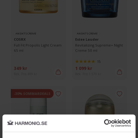
ANSIKTSCREME
ANSIKTSCREME
COSRX
Estee Lauder
Full Fit Propolis Light Cream
Revitalizing Supreme+ Night
65 ml
Creme 50 ml
15
349 kr
1 099 kr
Rek. Pris 499 kr
Rek. Pris 1 570 kr
-30% SOMMARDEALS