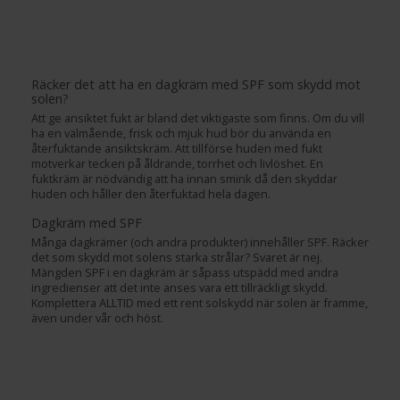
Räcker det att ha en dagkräm med SPF som skydd mot
solen?
Att ge ansiktet fukt är bland det viktigaste som finns. Om du vill
ha en välmående, frisk och mjuk hud bör du använda en
återfuktande ansiktskräm. Att tillförse huden med fukt
motverkar tecken på åldrande, torrhet och livlöshet. En
fuktkräm är nödvändig att ha innan smink då den skyddar
huden och håller den återfuktad hela dagen.
Dagkräm med SPF
Många dagkrämer (och andra produkter) innehåller SPF. Räcker
det som skydd mot solens starka strålar? Svaret är nej.
Mängden SPF i en dagkräm är såpass utspädd med andra
ingredienser att det inte anses vara ett tillräckligt skydd.
Komplettera ALLTID med ett rent solskydd när solen är framme,
även under vår och höst.