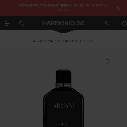
MISSA INTE VÅRA KAMPANJER!
FYNDA BLAND TUSENTALS
VAROR!
FÖRSTASIDAN
>
VARUMÄRKEN
>
ARMANI