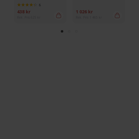
6
438 kr
1 026 kr
1 
Rek. Pris 625 kr
Rek. Pris 1 465 kr
Rek