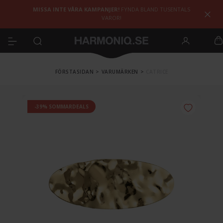
MISSA INTE VÅRA KAMPANJER!
FYNDA BLAND TUSENTALS
VAROR!
FÖRSTASIDAN
>
VARUMÄRKEN
>
CATRICE
-39% SOMMARDEALS