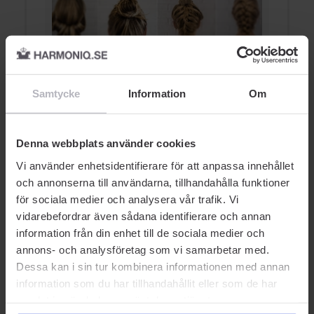
D
5 uppsättningar på Fem
g
Minuter
Samtycke
Information
Om
STYLING
Denna webbplats använder cookies
Vi använder enhetsidentifierare för att anpassa innehållet
och annonserna till användarna, tillhandahålla funktioner
för sociala medier och analysera vår trafik. Vi
vidarebefordrar även sådana identifierare och annan
AUKTORISERAD ÅTERFÖRSÄLJARE
information från din enhet till de sociala medier och
annons- och analysföretag som vi samarbetar med.
Dessa kan i sin tur kombinera informationen med annan
information som du har tillhandahållit eller som de har
samlat in när du har använt deras tjänster.