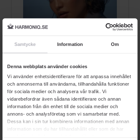
E
Contour & Highlight
f
Samtycke
Information
Om
HIGHLIGHTER
Denna webbplats använder cookies
Vi använder enhetsidentifierare för att anpassa innehållet
och annonserna till användarna, tillhandahålla funktioner
för sociala medier och analysera vår trafik. Vi
vidarebefordrar även sådana identifierare och annan
information från din enhet till de sociala medier och
AUKTORISERAD ÅTERFÖRSÄLJARE
annons- och analysföretag som vi samarbetar med.
Dessa kan i sin tur kombinera informationen med annan
information som du har tillhandahållit eller som de har
samlat in när du har använt deras tjänster.