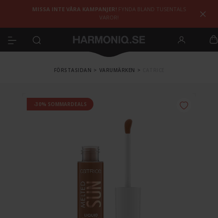
MISSA INTE VÅRA KAMPANJER!
FYNDA BLAND TUSENTALS
VAROR!
FÖRSTASIDAN
>
VARUMÄRKEN
>
CATRICE
-30% SOMMARDEALS