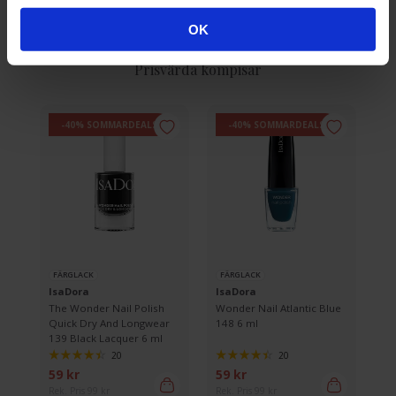
OK
Prisvärda kompisar
-40% SOMMARDEALS
-40% SOMMARDEALS
FÄRGLACK
FÄRGLACK
IsaDora
IsaDora
The Wonder Nail Polish
Wonder Nail Atlantic Blue
Quick Dry And Longwear
148 6 ml
139 Black Lacquer 6 ml
20
20
59 kr
59 kr
Rek. Pris 99 kr
Rek. Pris 99 kr