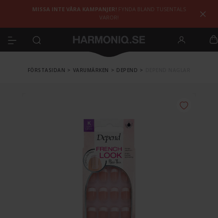
MISSA INTE VÅRA KAMPANJER!
FYNDA BLAND TUSENTALS
VAROR!
FÖRSTASIDAN
>
VARUMÄRKEN
>
DEPEND
>
DEPEND NAGLAR