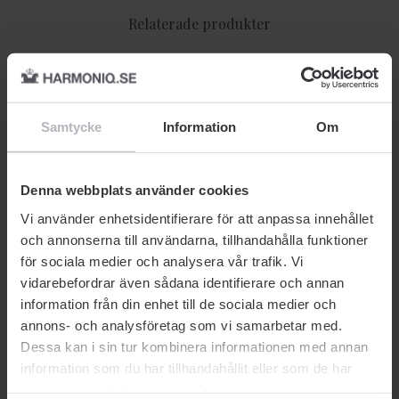
Relaterade produkter
-40% SOMMARDEALS
-31% SOMMARDEALS
Samtycke
Information
Om
Denna webbplats använder cookies
Vi använder enhetsidentifierare för att anpassa innehållet
FÄRGLACK
NAGELFIL
N
och annonserna till användarna, tillhandahålla funktioner
Depend
Depend
De
för sociala medier och analysera vår trafik. Vi
O2 Minilack Move It A699
Nagelfil Extra Fin
O2
5 ml
Di
vidarebefordrar även sådana identifierare och annan
ml
information från din enhet till de sociala medier och
annons- och analysföretag som vi samarbetar med.
21 kr
27 kr
46
Dessa kan i sin tur kombinera informationen med annan
Rek. Pris 35 kr
Rek. Pris 39 kr
Rek
information som du har tillhandahållit eller som de har
samlat in när du har använt deras tjänster.