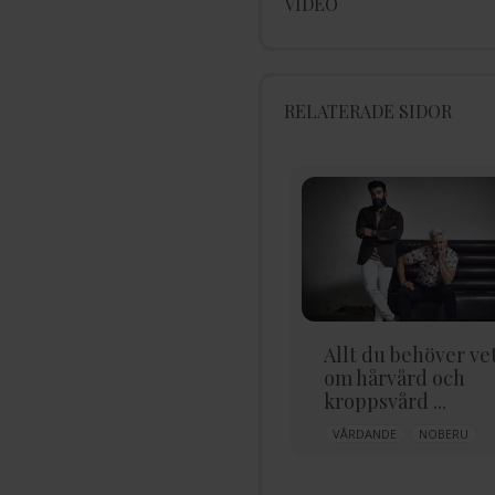
VIDEO
RELATERADE SIDOR
Anua Toners
Allt du behöver ve
om hårvård och
ÅTERFUKTANDE
ANUA
kroppsvård ...
VÅRDANDE
NOBERU