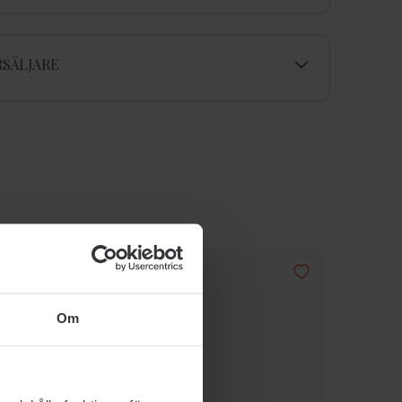
SÄLJARE
Om