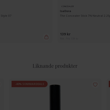
CONCEALER
IsaDora
Style 07
The Concealer Stick 7N Neutral 2.25
139 kr
Rek. Pris 139 kr
Liknande produkter
-40% SOMMARDEALS