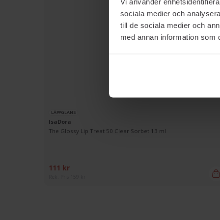
Vi använder enhetsidentifierar
sociala medier och analysera 
till de sociala medier och a
med annan information som du 
LÄPPGLANS
IsaDora
The Glossy Lip Treat 50 Clear Sorbet 13 ml
111 kr
Rek. Pris 159 kr