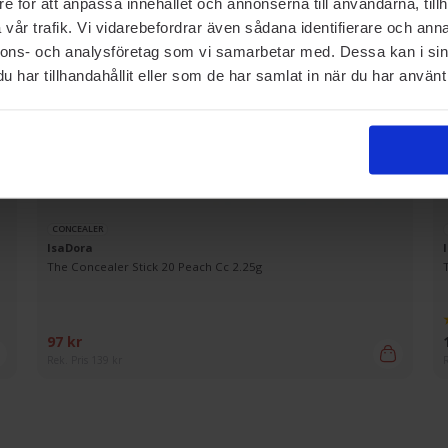
e för att anpassa innehållet och annonserna till användarna, tillh
vår trafik. Vi vidarebefordrar även sådana identifierare och anna
nnons- och analysföretag som vi samarbetar med. Dessa kan i sin
har tillhandahållit eller som de har samlat in när du har använt 
CONCEALER
IsaDora
The Concealer Stick 20 Peach Cc 2.25g
97 kr
Rek. Pris 139 kr
R