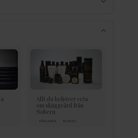
ta
Allt du behöver veta
Allt o
om skäggvård från
känsli
Noberu
vårdar
VÅRDANDE
NOBERU