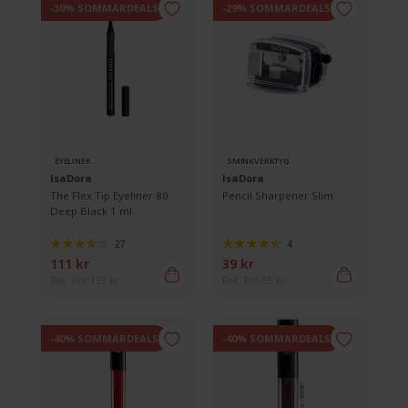
-30% SOMMARDEALS
-29% SOMMARDEALS
EYELINER
SMINKVERKTYG
IsaDora
IsaDora
The Flex Tip Eyeliner 80
Pencil Sharpener Slim
Deep Black 1 ml
27
4
111 kr
39 kr
Rek. Pris 159 kr
Rek. Pris 55 kr
-40% SOMMARDEALS
-40% SOMMARDEALS