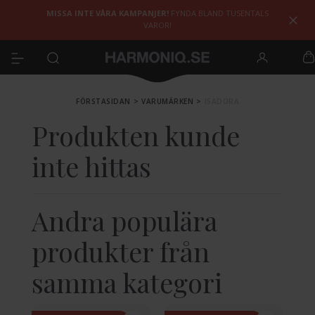
MISSA INTE VÅRA KAMPANJER!
FYNDA BLAND TUSENTALS
VAROR!
FÖRSTASIDAN
>
VARUMÄRKEN
>
ISADORA
Produkten kunde
inte hittas
Andra populära
produkter från
samma kategori