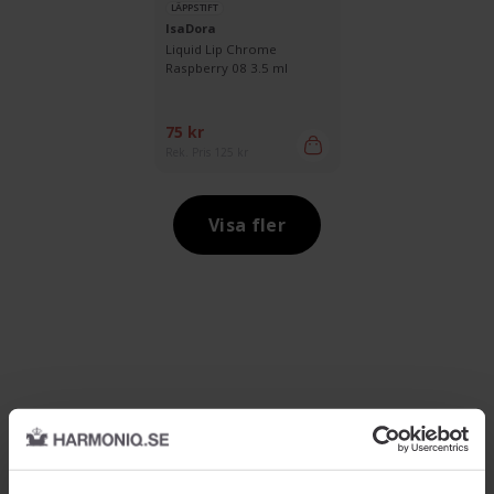
LÄPPSTIFT
IsaDora
Liquid Lip Chrome
Raspberry 08 3.5 ml
75 kr
Rek. Pris 125 kr
Visa fler