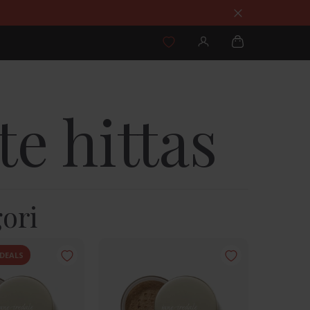
e hittas
ori
DEALS