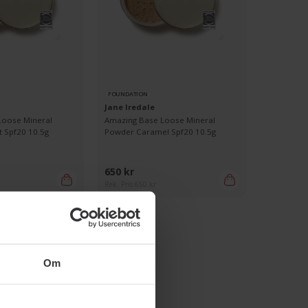
FOUNDATION
Jane Iredale
Loose Mineral
Amazing Base Loose Mineral
 Spf20 10.5g
Powder Caramel Spf20 10.5g
650 kr
Rek. Pris 650 kr
Om