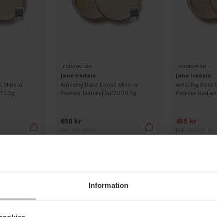
FOUNDATION
FOUNDATION
Jane Iredale
Jane Iredale
 Mineral
Amazing Base Loose Mineral
Amazing Base 
 10.5g
Powder Natural Spf20 10.5g
Powder Radiant
650 kr
455 kr
Rek. Pris 650 kr
Rek. Pris 650 kr
Visa fler
Information
cookies