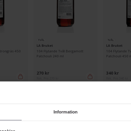
TVÅL
TVÅL
LA Bruket
LA Bruket
itrongräs 450
104 Flytande Tvål Bergamott
104 Flytande T
Patchouli 240 ml
Patchouli 450 
270 kr
340 kr
Rek. Pris 270 kr
Rek. Pris 340 kr
Visa fler
Information
cookies