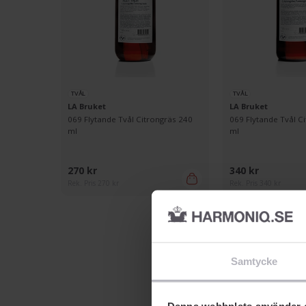
TVÅL
TVÅL
LA Bruket
LA Bruket
069 Flytande Tvål Citrongräs 240
069 Flytande Tvål C
ml
ml
270 kr
340 kr
Rek. Pris 270 kr
Rek. Pris 340 kr
Samtycke
Denna webbplats använder 