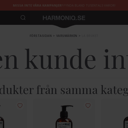
MISSA INTE VÅRA KAMPANJER!
FYNDA BLAND TUSENTALS VAROR!
FÖRSTASIDAN
>
VARUMÄRKEN
>
LA BRUKET
n kunde int
dukter från samma kateg