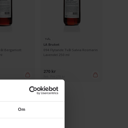
TVÅL
LA Bruket
vål Bergamott
094 Flytande Tvål Salvia Rosmarin
ml
Lavendel 250 ml
270 kr
Rek. Pris 270 kr
Om