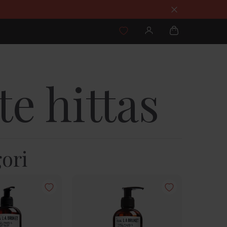
e hittas
ori