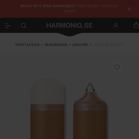
MISSA INTE VÅRA KAMPANJER!
FYNDA BLAND TUSENTALS
VAROR!
FÖRSTASIDAN
>
VARUMÄRKEN
>
LANCOME
>
LANCOME MAKEUP