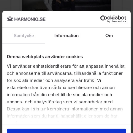
Allt du behöver veta om
A
hårvård och kroppsvård ...
s
Samtycke
Information
Om
VÅRDANDE
NOBERU
Denna webbplats använder cookies
Vi använder enhetsidentifierare för att anpassa innehållet
och annonserna till användarna, tillhandahålla funktioner
för sociala medier och analysera vår trafik. Vi
vidarebefordrar även sådana identifierare och annan
AUKTORISERAD ÅTERFÖRSÄLJARE
information från din enhet till de sociala medier och
annons- och analysföretag som vi samarbetar med.
Dessa kan i sin tur kombinera informationen med annan
information som du har tillhandahållit eller som de har
samlat in när du har använt deras tjänster.