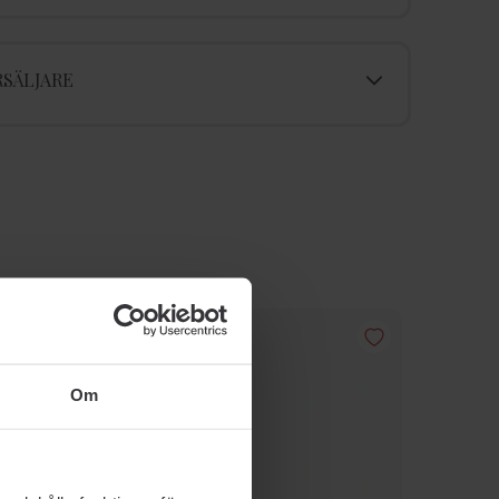
SÄLJARE
-30% SOMMARDEALS
Om