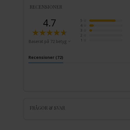
RECENSIONER
4.7
5
☆
4
☆
3
☆
2
☆
1
☆
Baserat på 72 betyg
Recensioner (72)
FRÅGOR & SVAR