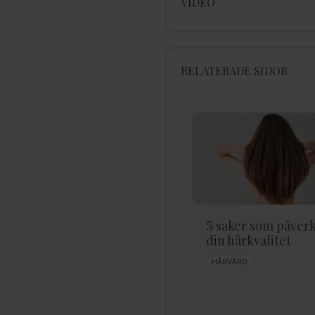
VIDEO
RELATERADE SIDOR
De bästa produkterna
5 saker som påver
för hair glossing
din hårkvalitet
GLANSGIVANDE
HÅR
HÅRVÅRD