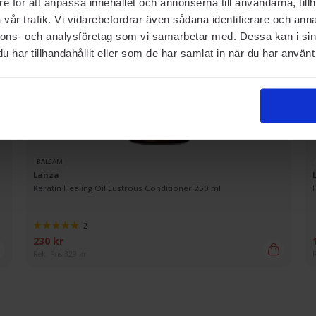
e för att anpassa innehållet och annonserna till användarna, tillh
vår trafik. Vi vidarebefordrar även sådana identifierare och anna
nnons- och analysföretag som vi samarbetar med. Dessa kan i sin
har tillhandahållit eller som de har samlat in när du har använt 
BALSAM
Lanza
Keratin Healing Oil Lustrous Conditioner 250 ml
2
230 kr
Rek. Pris 329 kr
R