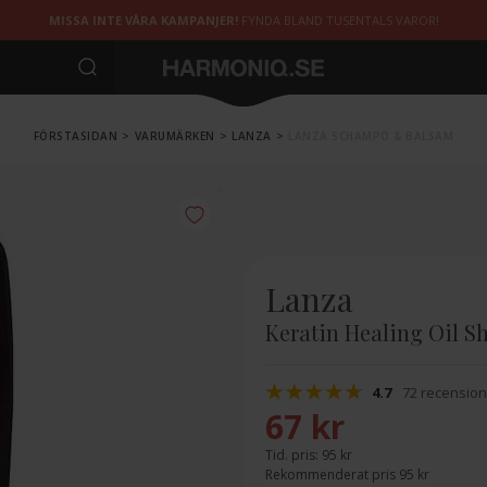
MISSA INTE VÅRA KAMPANJER!
FYNDA BLAND TUSENTALS VAROR!
FÖRSTASIDAN
>
VARUMÄRKEN
>
LANZA
>
LANZA SCHAMPO & BALSAM
Lanza
Keratin Healing Oil 
4.7
72 recensio
67 kr
Tid. pris:
95 kr
Rekommenderat pris 95 kr