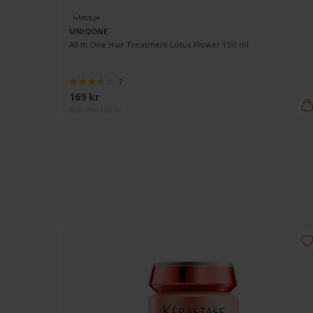
HÅROLJA
UNIQONE
All In One Hair Treatment Lotus Flower 150 ml
7
169 kr
Rek. Pris 169 kr