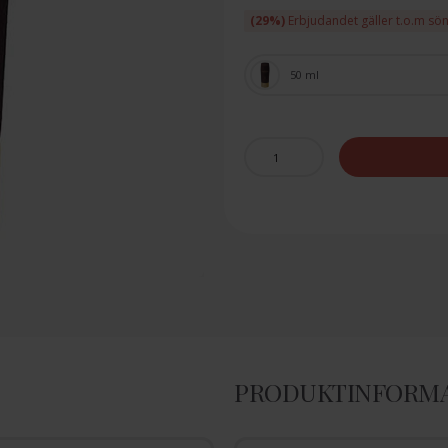
(29%)
Erbjudandet gäller t.o.m sö
50 ml
PRODUKTINFORM