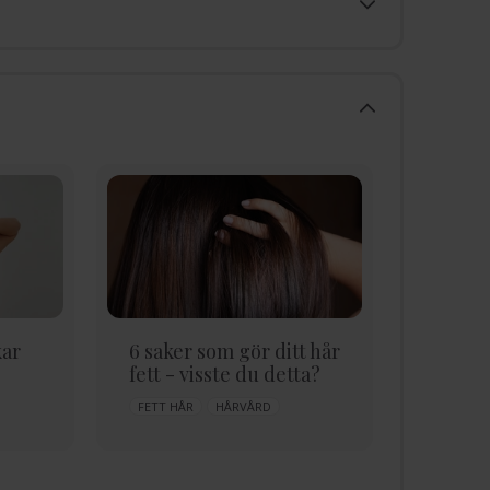
kar
6 saker som gör ditt hår
Allt o
fett - visste du detta?
tillsat
hårprob
FETT HÅR
HÅRVÅRD
HÅRTYP