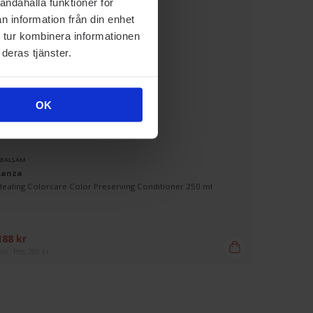
andahålla funktioner för
n information från din enhet
 tur kombinera informationen
deras tjänster.
OK
BALSAM
Lanza
Healing Colorcare Color Preserving Conditioner 250 ml
188 kr
ek. Pris 269 kr