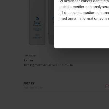
Vi använder enhetsidentifierar
sociala medier och analysera 
till de sociala medier och a
med annan information som du 
HÅRVÅRD
Lanza
Healing Moisture Deluxe Trio 750 ml
807 kr
Rek. Pris 807 kr