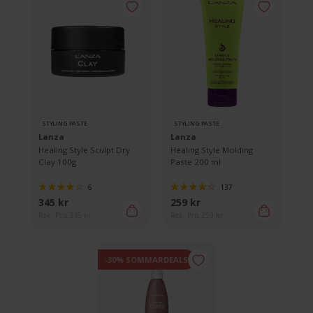
STYLING PASTE
STYLING PASTE
Lanza
Lanza
Healing Style Sculpt Dry
Healing Style Molding
Clay 100g
Paste 200 ml
6
137
345 kr
259 kr
Rek. Pris 345 kr
Rek. Pris 259 kr
-30% SOMMARDEALS