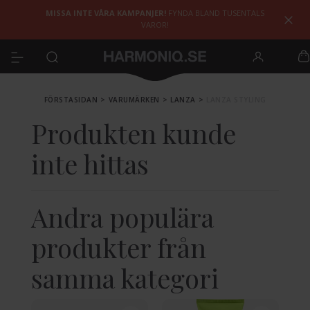
MISSA INTE VÅRA KAMPANJER!
FYNDA BLAND TUSENTALS
VAROR!
FÖRSTASIDAN
>
VARUMÄRKEN
>
LANZA
>
LANZA STYLING
Produkten kunde
inte hittas
Andra populära
produkter från
samma kategori