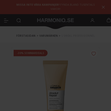
MISSA INTE VÅRA KAMPANJER!
FYNDA BLAND TUSENTALS
VAROR!
FÖRSTASIDAN
>
VARUMÄRKEN
>
L'ORÉAL PROFESSIONNEL
-30% SOMMARDEALS