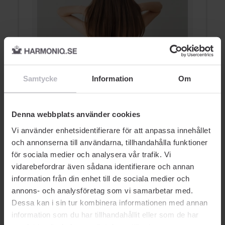
5 saker som påverkar din
6
Samtycke
Information
Om
hårkvalitet
v
HÅRVÅRD
Denna webbplats använder cookies
Vi använder enhetsidentifierare för att anpassa innehållet
och annonserna till användarna, tillhandahålla funktioner
för sociala medier och analysera vår trafik. Vi
vidarebefordrar även sådana identifierare och annan
information från din enhet till de sociala medier och
AUKTORISERAD ÅTERFÖRSÄLJARE
annons- och analysföretag som vi samarbetar med.
Dessa kan i sin tur kombinera informationen med annan
information som du har tillhandahållit eller som de har