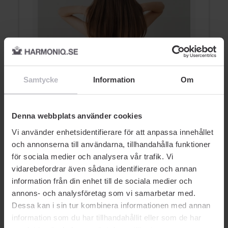
5 saker som påverkar din
6
Samtycke
Information
Om
hårkvalitet
v
HÅRVÅRD
Denna webbplats använder cookies
Vi använder enhetsidentifierare för att anpassa innehållet
och annonserna till användarna, tillhandahålla funktioner
för sociala medier och analysera vår trafik. Vi
vidarebefordrar även sådana identifierare och annan
information från din enhet till de sociala medier och
AUKTORISERAD ÅTERFÖRSÄLJARE
annons- och analysföretag som vi samarbetar med.
Dessa kan i sin tur kombinera informationen med annan
information som du har tillhandahållit eller som de har