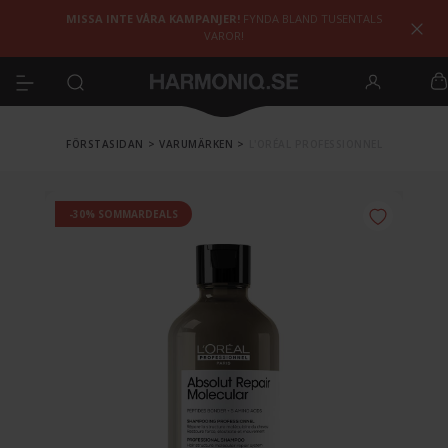
MISSA INTE VÅRA KAMPANJER!
FYNDA BLAND TUSENTALS
VAROR!
FÖRSTASIDAN
>
VARUMÄRKEN
>
L'ORÉAL PROFESSIONNEL
-30% SOMMARDEALS