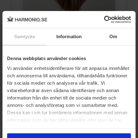
5 saker som påverkar din
6
hårkvalitet
v
Samtycke
Information
Om
HÅRVÅRD
Denna webbplats använder cookies
Vi använder enhetsidentifierare för att anpassa innehållet
och annonserna till användarna, tillhandahålla funktioner
för sociala medier och analysera vår trafik. Vi
vidarebefordrar även sådana identifierare och annan
AUKTORISERAD ÅTERFÖRSÄLJARE
information från din enhet till de sociala medier och
annons- och analysföretag som vi samarbetar med.
Dessa kan i sin tur kombinera informationen med annan
information som du har tillhandahållit eller som de har
samlat in när du har använt deras tjänster.