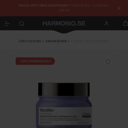
MISSA INTE VÅRA KAMPANJER!
FYNDA BLAND TUSENTALS
VAROR!
FÖRSTASIDAN
>
VARUMÄRKEN
>
L'ORÉAL PROFESSIONNEL
-30% SOMMARDEALS