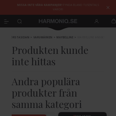
MISSA INTE VÅRA KAMPANJER!
FYNDA BLAND TUSENTALS
VAROR!
FÖRSTASIDAN
>
VARUMÄRKEN
>
MAYBELLINE
>
MAYBELLINE ANSIKTE
Produkten kunde
inte hittas
Andra populära
produkter från
samma kategori
SHUT UP DEAL