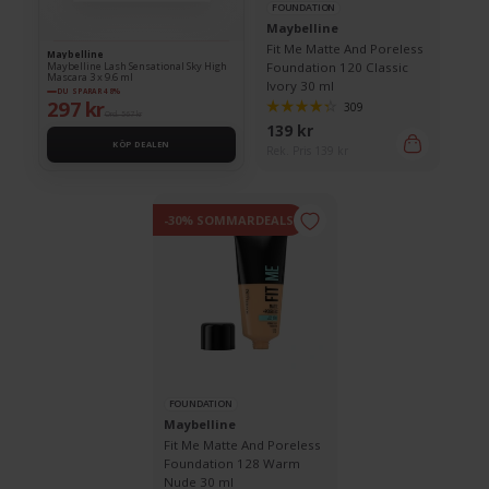
FOUNDATION
Maybelline
Fit Me Matte And Poreless
Maybelline
Maybelline Lash Sensational Sky High
Foundation 120 Classic
Mascara 3 x 9.6 ml
Ivory 30 ml
DU SPARAR 48%
297 kr
309
Ord. 567 kr
139 kr
KÖP DEALEN
Rek. Pris 139 kr
-30% SOMMARDEALS
FOUNDATION
Maybelline
Fit Me Matte And Poreless
Foundation 128 Warm
Nude 30 ml