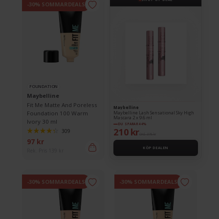
-30% SOMMARDEALS
FOUNDATION
Maybelline
Fit Me Matte And Poreless
Maybelline
Foundation 100 Warm
Maybelline Lash Sensational Sky High
Mascara 2 x 9.6 ml
Ivory 30 ml
DU SPARAR 44%
210 kr
309
Ord. 378 kr
97 kr
KÖP DEALEN
Rek. Pris 139 kr
-30% SOMMARDEALS
-30% SOMMARDEALS