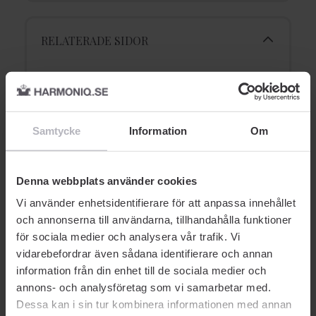
RELATERADE SIDOR
Samtycke
Information
Om
Denna webbplats använder cookies
Vi använder enhetsidentifierare för att anpassa innehållet
och annonserna till användarna, tillhandahålla funktioner
Akvatiska dofter
A
för sociala medier och analysera vår trafik. Vi
AQUATISKA DOFTER
PARFYM
vidarebefordrar även sådana identifierare och annan
information från din enhet till de sociala medier och
annons- och analysföretag som vi samarbetar med.
Dessa kan i sin tur kombinera informationen med annan