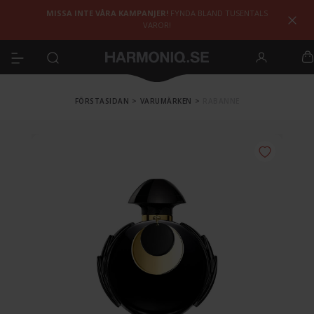
MISSA INTE VÅRA KAMPANJER!
FYNDA BLAND TUSENTALS
VAROR!
FÖRSTASIDAN
>
VARUMÄRKEN
>
RABANNE