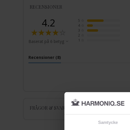
RECENSIONER
4.2
5
☆
4
☆
3
☆
2
☆
1
☆
Baserat på 6 betyg
Recensioner (8)
FRÅGOR & SVAR
Samtycke