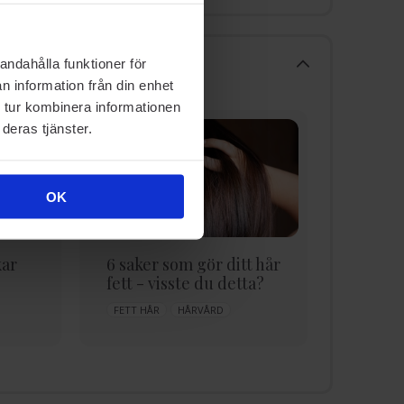
andahålla funktioner för
n information från din enhet
 tur kombinera informationen
deras tjänster.
OK
kar
6 saker som gör ditt hår
Allt d
fett - visste du detta?
om Hår
och sv
FETT HÅR
HÅRVÅRD
FET HÅR