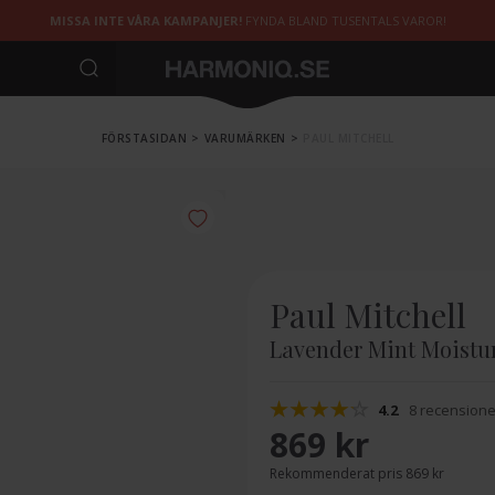
MISSA INTE VÅRA KAMPANJER!
FYNDA BLAND TUSENTALS VAROR!
FÖRSTASIDAN
>
VARUMÄRKEN
>
PAUL MITCHELL
Paul Mitchell
Lavender Mint Moistu
4.2
8 recensione
869 kr
Rekommenderat pris 869 kr