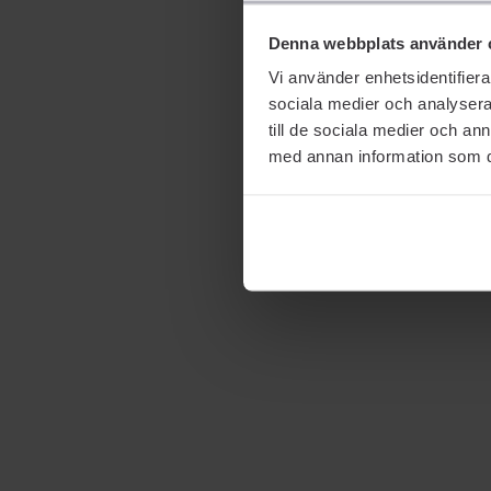
Denna webbplats använder 
Vi använder enhetsidentifierar
sociala medier och analysera 
till de sociala medier och a
med annan information som du 
Allt du behöver veta
om Hårologi - frågor
och svar
FET HÅRBOTTEN
HÅROLOGI