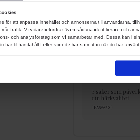
cookies
e för att anpassa innehållet och annonserna till användarna, tillh
RELATERADE SIDOR
vår trafik. Vi vidarebefordrar även sådana identifierare och anna
nnons- och analysföretag som vi samarbetar med. Dessa kan i sin
har tillhandahållit eller som de har samlat in när du har använt 
Allt om din huds
5 saker som påver
känslighet & hur du
din hårkvalitet
vårdar den
HÅRVÅRD