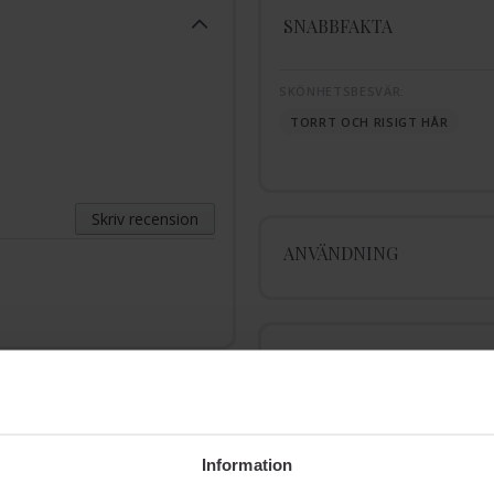
SNABBFAKTA
SKÖNHETSBESVÄR:
TORRT OCH RISIGT HÅR
Skriv recension
ANVÄNDNING
BESKRIVNING
Information
INGREDIENSER