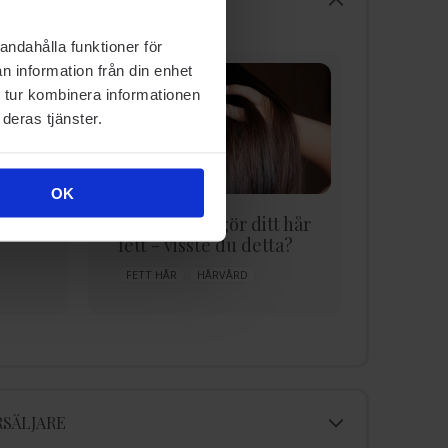
andahålla funktioner för
n information från din enhet
 tur kombinera informationen
deras tjänster.
OK
kar
6 saker som gör ditt hår
Allt o
fett - visste du detta?
känsli
vårdar
FETT HÅR
HÅRVÅRD
SÄLJARE