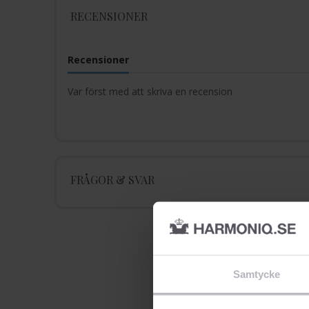
RECENSIONER
Recensioner
Var först med att skriva en recension
FRÅGOR & SVAR
Samtycke