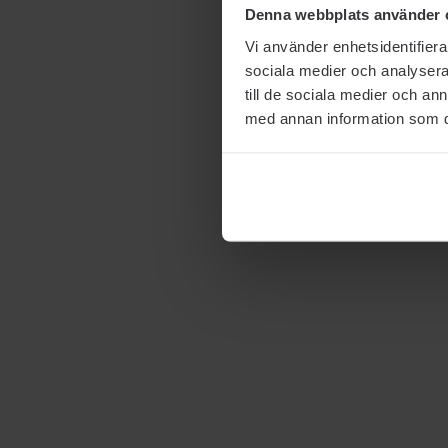
Denna webbplats använder 
Vi använder enhetsidentifierar
sociala medier och analysera 
till de sociala medier och a
med annan information som du 
Allt om din huds
känslighet & hur du
vårdar den