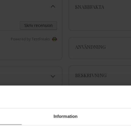
SNABBFAKTA
Skriv recension
Powered by TestFreaks
ANVÄNDNING
BESKRIVNING
INGREDIENSER
Information