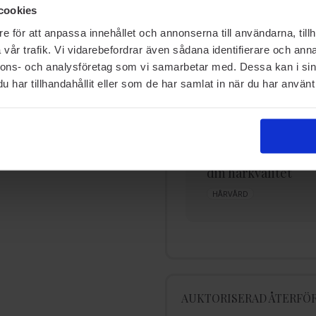
RELATERADE SIDOR
cookies
e för att anpassa innehållet och annonserna till användarna, tillh
vår trafik. Vi vidarebefordrar även sådana identifierare och anna
nnons- och analysföretag som vi samarbetar med. Dessa kan i sin
har tillhandahållit eller som de har samlat in när du har använt 
Allt om Hårologis
5 saker som påver
tillsatser och vilka
din hårkvalitet
hårprobl...
HÅRVÅRD
HÅRTYP
HÅROLOGI
AUKTORISERAD ÅTERFÖR