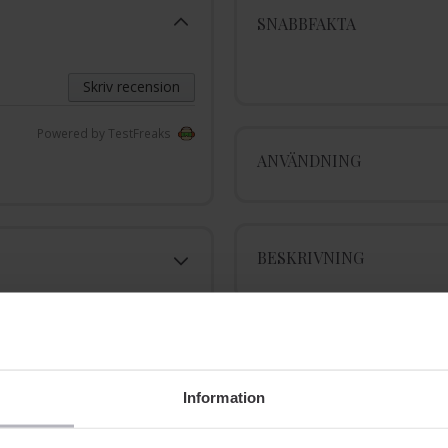
SNABBFAKTA
Skriv recension
Powered by TestFreaks
ANVÄNDNING
BESKRIVNING
INGREDIENSER
Information