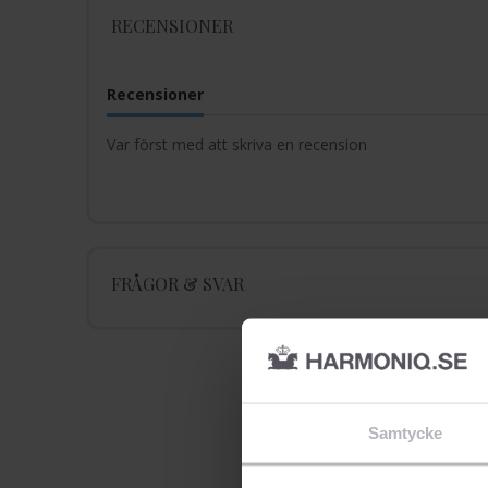
RECENSIONER
Recensioner
Var först med att skriva en recension
FRÅGOR & SVAR
Samtycke