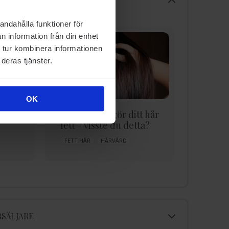
andahålla funktioner för
n information från din enhet
 tur kombinera informationen
deras tjänster.
OK
kar
6 saker som gör ditt hår
Allt o
fett - visste du detta?
tillsat
hårprob
FETT HÅR
HÅRVÅRD
HÅRTYP
SÄLJARE