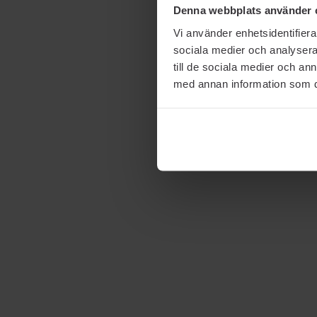
Denna webbplats använder 
Vi använder enhetsidentifierar
sociala medier och analysera 
till de sociala medier och a
med annan information som du 
Behandling av Mjäll i 5
steg.
MJÄLL
HÅRVÅRD