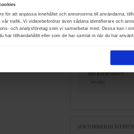
RELATERADE SIDOR
cookies
e för att anpassa innehållet och annonserna till användarna, tillh
vår trafik. Vi vidarebefordrar även sådana identifierare och anna
nnons- och analysföretag som vi samarbetar med. Dessa kan i sin
har tillhandahållit eller som de har samlat in när du har använt 
De bästa produkterna
5 saker som påver
för hair glossing
din hårkvalitet
GLANSGIVANDE
HÅR
HÅRVÅRD
AUKTORISERAD ÅTERFÖR