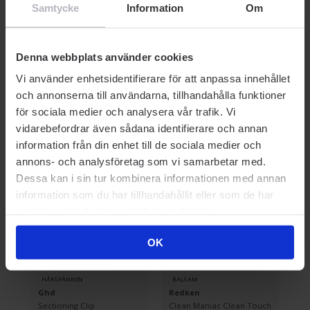
Samtycke
Information
Om
374 kr
396 kr
39
Rek. Pris 374 kr
Rek. Pris 396 kr
Rek
Denna webbplats använder cookies
Vi använder enhetsidentifierare för att anpassa innehållet
och annonserna till användarna, tillhandahålla funktioner
för sociala medier och analysera vår trafik. Vi
Prisvärda kompisar
vidarebefordrar även sådana identifierare och annan
information från din enhet till de sociala medier och
annons- och analysföretag som vi samarbetar med.
-40% SOMMARDEALS
Dessa kan i sin tur kombinera informationen med annan
information som du har tillhandahållit eller som de har
samlat in när du har använt deras tjänster.
OK
HÅRSPÄNNEN
BALSAM
V
Ghd
Redken
G
Sectioning Clip
Clean Maniac Clean Touch
Pe