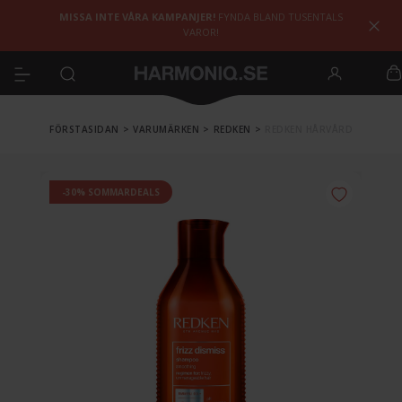
MISSA INTE VÅRA KAMPANJER!
FYNDA BLAND TUSENTALS
VAROR!
FÖRSTASIDAN
>
VARUMÄRKEN
>
REDKEN
>
REDKEN HÅRVÅRD
-30% SOMMARDEALS