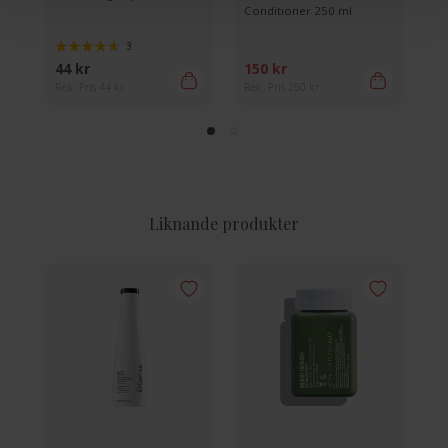
Conditioner 250 ml
Ha
3
44 kr
150 kr
11
Rek. Pris 44 kr
Rek. Pris 250 kr
Rek
Liknande produkter