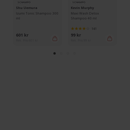
SCHAMPO
SCHAMPO
S
Shu Uemura
Kevin Murphy
RE
Izumi Tonic Shampoo 300
Maxi Wash Detox
Ul
ml
Shampoo 40 ml
28
141
601 kr
99 kr
29
Rek. Pris 601 kr
Rek. Pris 99 kr
Rek