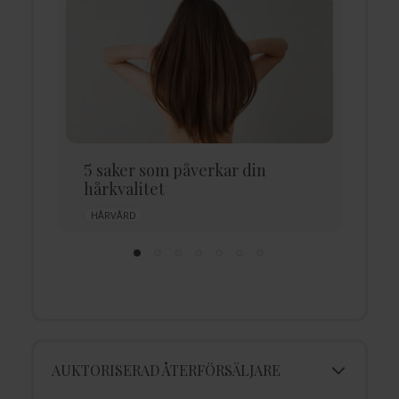
5 saker som påverkar din
6
hårkvalitet
v
HÅRVÅRD
AUKTORISERAD ÅTERFÖRSÄLJARE