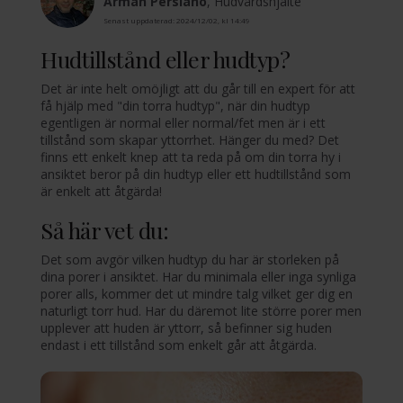
Arman Persiano
, Hudvårdshjälte
Senast uppdaterad: 2024/12/02, kl 14:49
Hudtillstånd eller hudtyp?
Det är inte helt omöjligt att du går till en expert för att
få hjälp med "din torra hudtyp", när din hudtyp
egentligen är normal eller normal/fet men är i ett
tillstånd som skapar yttorrhet. Hänger du med? Det
finns ett enkelt knep att ta reda på om din torra hy i
ansiktet beror på din hudtyp eller ett hudtillstånd som
är enkelt att åtgärda!
Så här vet du:
Det som avgör vilken hudtyp du har är storleken på
dina porer i ansiktet. Har du minimala eller inga synliga
porer alls, kommer det ut mindre talg vilket ger dig en
naturligt torr hud. Har du däremot lite större porer men
upplever att huden är yttorr, så befinner sig huden
endast i ett tillstånd som enkelt går att åtgärda.