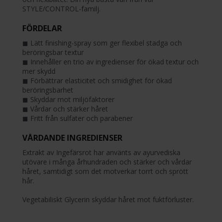
STYLE/CONTROL-familj.
FÖRDELAR
◼︎ Lätt finishing-spray som ger flexibel stadga och
beröringsbar textur
◼︎ Innehåller en trio av ingredienser för ökad textur och
mer skydd
◼︎ Förbättrar elasticitet och smidighet för ökad
beröringsbarhet
◼︎ Skyddar mot miljöfaktorer
◼︎ Vårdar och stärker håret
◼︎ Fritt från sulfater och parabener
VÅRDANDE INGREDIENSER
Extrakt av Ingefärsrot har använts av ayurvediska
utövare i många århundraden och stärker och vårdar
håret, samtidigt som det motverkar torrt och sprött
hår.
Vegetabiliskt Glycerin skyddar håret mot fuktförluster.