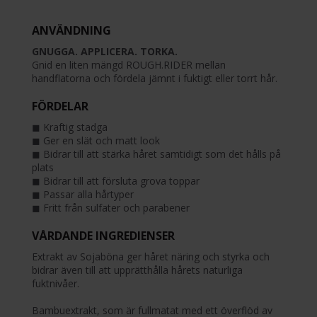
ANVÄNDNING
GNUGGA. APPLICERA. TORKA.
Gnid en liten mängd ROUGH.RIDER mellan
handflatorna och fördela jämnt i fuktigt eller torrt hår.
FÖRDELAR
◼︎ Kraftig stadga
◼︎ Ger en slät och matt look
◼︎ Bidrar till att stärka håret samtidigt som det hålls på
plats
◼︎ Bidrar till att försluta grova toppar
◼︎ Passar alla hårtyper
◼︎ Fritt från sulfater och parabener
VÅRDANDE INGREDIENSER
Extrakt av Sojaböna ger håret näring och styrka och
bidrar även till att upprätthålla hårets naturliga
fuktnivåer.
Bambuextrakt, som är fullmatat med ett överflöd av