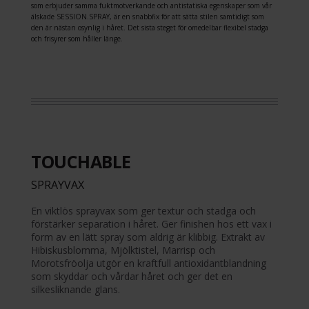
som erbjuder samma fuktmotverkande och antistatiska egenskaper som vår
älskade SESSION.SPRAY, är en snabbfix för att sätta stilen samtidigt som
den är nästan osynlig i håret. Det sista steget för omedelbar flexibel stadga
och frisyrer som håller länge.
TOUCHABLE
SPRAYVAX
En viktlös sprayvax som ger textur och stadga och
förstärker separation i håret. Ger finishen hos ett vax i
form av en lätt spray som aldrig är klibbig. Extrakt av
Hibiskusblomma, Mjölktistel, Marrisp och
Morotsfröolja utgör en kraftfull antioxidantblandning
som skyddar och vårdar håret och ger det en
silkesliknande glans.