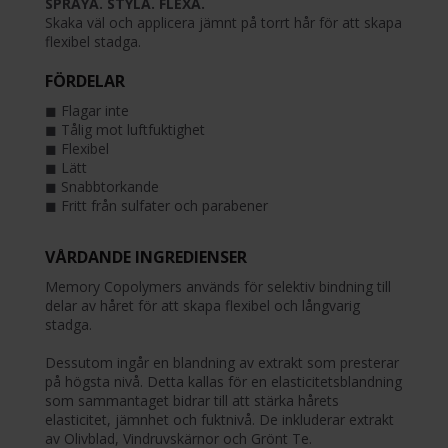
SPRAYA. STYLA. FLEXA.
Skaka väl och applicera jämnt på torrt hår för att skapa
flexibel stadga.
FÖRDELAR
◼︎ Flagar inte
◼︎ Tålig mot luftfuktighet
◼︎ Flexibel
◼︎ Lätt
◼︎ Snabbtorkande
◼︎ Fritt från sulfater och parabener
VÅRDANDE INGREDIENSER
Memory Copolymers används för selektiv bindning till
delar av håret för att skapa flexibel och långvarig
stadga.
Dessutom ingår en blandning av extrakt som presterar
på högsta nivå. Detta kallas för en elasticitetsblandning
som sammantaget bidrar till att stärka hårets
elasticitet, jämnhet och fuktnivå. De inkluderar extrakt
av Olivblad, Vindruvskärnor och Grönt Te.