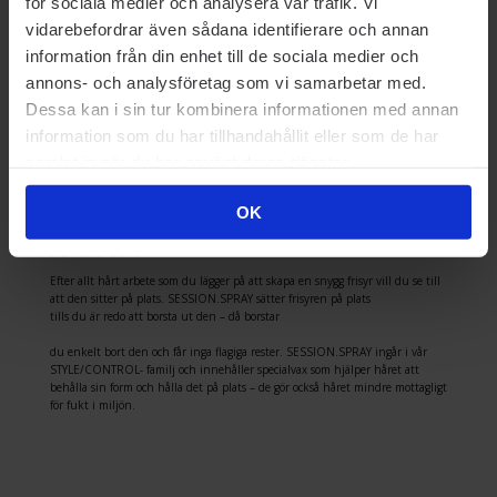
för sociala medier och analysera vår trafik. Vi
vidarebefordrar även sådana identifierare och annan
information från din enhet till de sociala medier och
annons- och analysföretag som vi samarbetar med.
Dessa kan i sin tur kombinera informationen med annan
information som du har tillhandahållit eller som de har
samlat in när du har använt deras tjänster.
OK
KEVINS TIPS:
Efter allt hårt arbete som du lägger på att skapa en snygg frisyr vill du se till
att den sitter på plats. SESSION.SPRAY sätter frisyren på plats
tills du är redo att borsta ut den – då borstar
du enkelt bort den och får inga flagiga rester. SESSION.SPRAY ingår i vår
STYLE/CONTROL- familj och innehåller specialvax som hjälper håret att
behålla sin form och hålla det på plats – de gör också håret mindre mottagligt
för fukt i miljön.