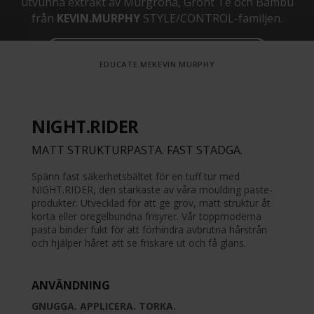
utvunna extrakt av Murgröna, Grönt Te och Bambu
från
KEVIN.MURPHY
STYLE/CONTROL-familjen.
SE HELA SORTIMENTET FRÅN KEVIN MURPHY
EDUCATE.ME
KEVIN MURPHY
NIGHT.RIDER
MATT STRUKTURPASTA. FAST STADGA.
Spänn fast säkerhetsbältet för en tuff tur med
NIGHT.RIDER, den starkaste av våra moulding paste-
produkter. Utvecklad för att ge grov, matt struktur åt
korta eller oregelbundna frisyrer. Vår toppmoderna
pasta binder fukt för att förhindra avbrutna hårstrån
och hjälper håret att se friskare ut och få glans.
ANVÄNDNING
GNUGGA. APPLICERA. TORKA.