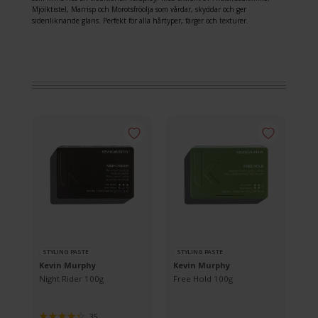
Mjölktistel, Marrisp och Morotsfröolja som vårdar, skyddar och ger
sidenliknande glans. Perfekt för alla hårtyper, färger och texturer.
STYLING PASTE
STYLING PASTE
ST
Kevin Murphy
Kevin Murphy
Ke
ml
Night Rider 100g
Free Hold 100g
Ro
35