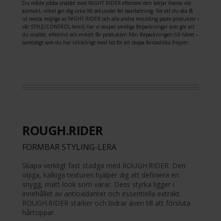
Du måste jobba snabbt med NIGHT.RIDER eftersom den börjar fixeras vid
kontakt, vilket ger dig cirka 90 sekunder för bearbetning. För att du ska få
ut mesta möjliga av NIGHT.RIDER och alla andra moulding paste-produkter i
vår STYLE/CONTROL-familj har vi skapat smidiga förpackningar som gör att
du snabbt, effektivt och enkelt får produkten från förpackningen till håret –
samtidigt som du har tillräckligt med tid för att skapa fantastiska frisyrer.
ROUGH.RIDER
FORMBAR STYLING-LERA
Skapa verkligt fast stadga med ROUGH.RIDER. Den
oljiga, kalkiga texturen hjälper dig att definiera en
snygg, matt look som varar. Dess styrka ligger i
innehållet av antioxidanter och essentiella extrakt.
ROUGH.RIDER stärker och bidrar även till att försluta
hårtoppar.