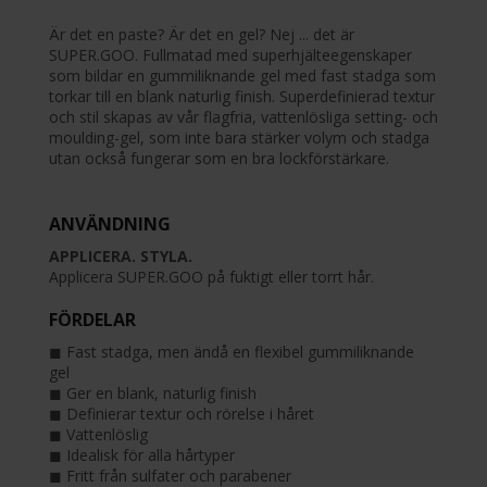
Är det en paste? Är det en gel? Nej ... det är
SUPER.GOO. Fullmatad med superhjälteegenskaper
som bildar en gummiliknande gel med fast stadga som
torkar till en blank naturlig finish. Superdefinierad textur
och stil skapas av vår flagfria, vattenlösliga setting- och
moulding-gel, som inte bara stärker volym och stadga
utan också fungerar som en bra lockförstärkare.
ANVÄNDNING
APPLICERA. STYLA.
Applicera SUPER.GOO på fuktigt eller torrt hår.
FÖRDELAR
◼︎ Fast stadga, men ändå en flexibel gummiliknande
gel
◼︎ Ger en blank, naturlig finish
◼︎ Definierar textur och rörelse i håret
◼︎ Vattenlöslig
◼︎ Idealisk för alla hårtyper
◼︎ Fritt från sulfater och parabener