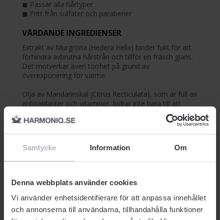
◼︎ Passar alla hårtyper
◼︎ Fritt från sulfater och parabener
VÅRDANDE INGREDIENSER
Extrakt av Murgröna (Hedera Helix) binder fukt för att
förhindra avbrutna hårstrån och tillför en fräsch glans.
Det motverkar även torrhet på grund av
överexponering för värme.
Olja av Mandarinskal (Citrus Recticulata), som är full av
antioxidanter och vitaminer, bidrar inte bara till att
skydda mot stressfaktorer, dess underbara doft
stimulerar även sinnena. Denna hårt arbetande
essentiella olja bidrar också till intensiv glans.
Samtycke
Information
Om
Denna webbplats använder cookies
Vi använder enhetsidentifierare för att anpassa innehållet
och annonserna till användarna, tillhandahålla funktioner