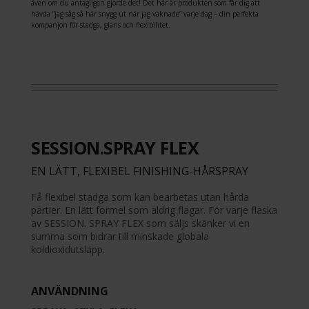
även om du antagligen gjorde det! Det här är produkten som får dig att
hävda ”jag såg så här snygg ut när jag vaknade” varje dag – din perfekta
kompanjon för stadga, glans och flexibilitet.
SESSION.SPRAY FLEX
EN LÄTT, FLEXIBEL FINISHING-HÅRSPRAY
Få flexibel stadga som kan bearbetas utan hårda
partier. En lätt formel som aldrig flagar. För varje flaska
av SESSION. SPRAY FLEX som säljs skänker vi en
summa som bidrar till minskade globala
koldioxidutsläpp.
ANVÄNDNING