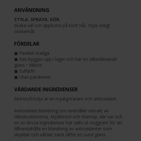
ANVÄNDNING
STYLA. SPRAYA. KÖR.
Skaka väl och applicera på torrt hår. Styla enligt
önskemål.
FÖRDELAR
◼︎ Flexibel stadga
◼︎ Kan byggas upp i lager och har en silkesliknande
glans • Viktlös
◼︎ Sulfatfri
◼︎ Utan parabener
VÅRDANDE INGREDIENSER
Morotsfröolja är en mjukgörarare och antioxidant.
Antioxidant-blandning om innehåller extrakt av
Hibiskusblomma, Mjölktistel och Marrisp, där var och
en av dessa ingredienser har valts ut noggrant för att
tillhandahålla en blandning av antioxidanter som
skyddar och vårdar samt tillför en sund glans.