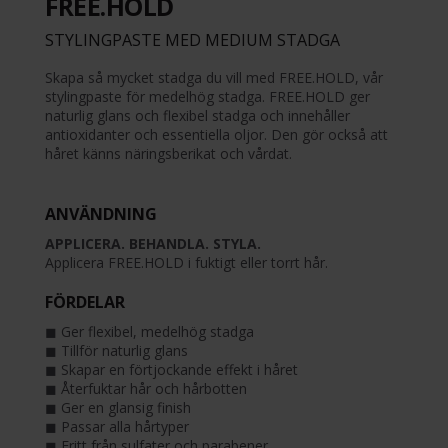
FREE.HOLD
STYLINGPASTE MED MEDIUM STADGA
Skapa så mycket stadga du vill med FREE.HOLD, vår
stylingpaste för medelhög stadga. FREE.HOLD ger
naturlig glans och flexibel stadga och innehåller
antioxidanter och essentiella oljor. Den gör också att
håret känns näringsberikat och vårdat.
ANVÄNDNING
APPLICERA. BEHANDLA. STYLA.
Applicera FREE.HOLD i fuktigt eller torrt hår.
FÖRDELAR
◼︎ Ger flexibel, medelhög stadga
◼︎ Tillför naturlig glans
◼︎ Skapar en förtjockande effekt i håret
◼︎ Återfuktar hår och hårbotten
◼︎ Ger en glansig finish
◼︎ Passar alla hårtyper
◼︎ Fritt från sulfater och parabener