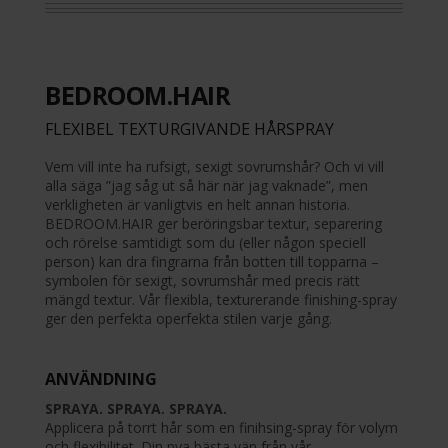
BEDROOM.HAIR
FLEXIBEL TEXTURGIVANDE HÅRSPRAY
Vem vill inte ha rufsigt, sexigt sovrumshår? Och vi vill
alla säga ”jag såg ut så här när jag vaknade”, men
verkligheten är vanligtvis en helt annan historia.
BEDROOM.HAIR ger beröringsbar textur, separering
och rörelse samtidigt som du (eller någon speciell
person) kan dra fingrarna från botten till topparna –
symbolen för sexigt, sovrumshår med precis rätt
mängd textur. Vår flexibla, texturerande finishing-spray
ger den perfekta operfekta stilen varje gång.
ANVÄNDNING
SPRAYA. SPRAYA. SPRAYA.
Applicera på torrt hår som en finihsing-spray för volym
och flexibilitet. Din nya bästa vän från vår