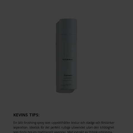
KEVINS TIPS:
En lätt finishing-spray som upprätthåller textur och stadga och förstärker
separation. Idealisk för det perfekt rufsiga utseendet utan den klibbighet
som finns hos en traditionell vaxspray. Med extrakt av Hibiskusblomma,