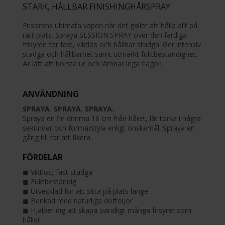
STARK, HÅLLBAR FINISHINGHÅRSPRAY
Frisörens ultimata vapen när det gäller att hålla allt på
rätt plats. Spraya SESSION.SPRAY över den färdiga
frisyren för fast, viktlös och hållbar stadga. Ger intensiv
stadga och hållbarhet samt utmärkt fuktbeständighet.
Är lätt att borsta ur och lämnar inga flagor.
ANVÄNDNING
SPRAYA. SPRAYA. SPRAYA.
Spraya en fin dimma 16 cm från håret, låt torka i några
sekunder och forma/styla enligt önskemål. Spraya en
gång till för att fixera.
FÖRDELAR
◼︎ Viktlös, fast stadga
◼︎ Fuktbeständig
◼︎ Utvecklad för att sitta på plats länge
◼︎ Berikad med naturliga doftoljor
◼︎ Hjälper dig att skapa oändligt många frisyrer som
håller