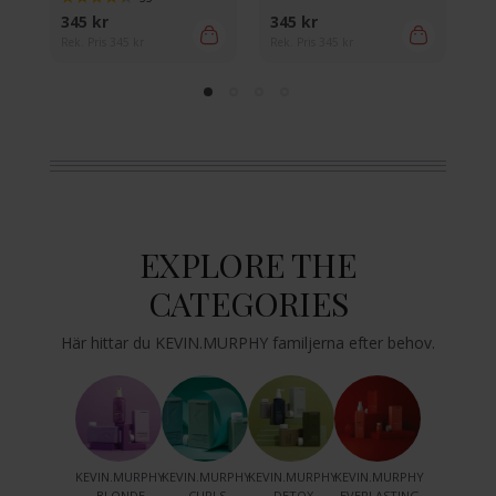
345 kr
345 kr
34
Rek. Pris 345 kr
Rek. Pris 345 kr
Rek
EXPLORE THE
CATEGORIES
Här hittar du KEVIN.MURPHY familjerna efter behov.
KEVIN.MURPHY
KEVIN.MURPHY
KEVIN.MURPHY
KEVIN.MURPHY
BLONDE
CURLS
DETOX
EVERLASTING