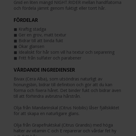
Gnid en liten mängd NIGHT.RIDER mellan handflatorna
och fördela jämnt genom fuktigt eller torrt hår.
FÖRDELAR
◼︎ Kraftig stadga
◼︎ Ger en grov, matt textur
◼︎ Bidrar till att binda fukt
◼︎ Ökar glansen
◼︎ Idealiskt för hår som vill ha textur och separering
◼︎ Fritt från sulfater och parabener
VÅRDANDE INGREDIENSER
Bivax (Cera Alba), som utsöndras naturligt av
honungsbin, bidrar till definition och gör att du kan
forma och fixera håret. Det binder fukt och bidrar även
till att förhindra avbrutna hårstrån.
Olja från Mandarinskal (Citrus Nobilis) låser fjällskiktet
för att skapa en naturligare glans.
Olja från Grapefruktskal (Citrus Grandis) med höga
halter av vitamin C och E reparerar och vårdar fet hy