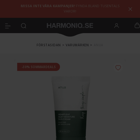
MISSA INTE VÅRA KAMPANJER!
FYNDA BLAND TUSENTALS
VAROR!
FÖRSTASIDAN
>
VARUMÄRKEN
>
ANUA
-30% SOMMARDEALS