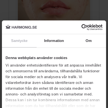
Samtycke
Information
Om
Akne - Ett vanligt hudbesvär
A
h
AKNE
Denna webbplats använder cookies
Vi använder enhetsidentifierare för att anpassa innehållet
och annonserna till användarna, tillhandahålla funktioner
för sociala medier och analysera vår trafik. Vi
vidarebefordrar även sådana identifierare och annan
information från din enhet till de sociala medier och
annons- och analysföretag som vi samarbetar med.
AUKTORISERAD ÅTERFÖRSÄLJARE
Dessa kan i sin tur kombinera informationen med annan
information som du har tillhandahållit eller som de har