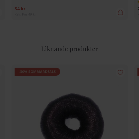
34 kr
Rek. Pris 49 kr
R
Liknande produkter
-30% SOMMARDEALS