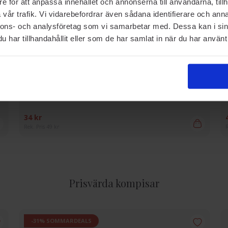
e för att anpassa innehållet och annonserna till användarna, tillh
vår trafik. Vi vidarebefordrar även sådana identifierare och anna
nnons- och analysföretag som vi samarbetar med. Dessa kan i sin
har tillhandahållit eller som de har samlat in när du har använt 
DIADEM & HÅRBAND
Avalea
Hårband Brun
34 kr
Rek. Pris 49 kr
R
Prisvärda kompisar
-31% SOMMARDEALS