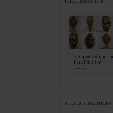
RELATERADE SIDOR
Sov inte med blött hår!
5 uppsättningar p
Vi berättar varför!
Fem Minuter
TORR HÅRBOTTEN
SCHAMPO
STYLING
AUKTORISERAD ÅTERFÖR