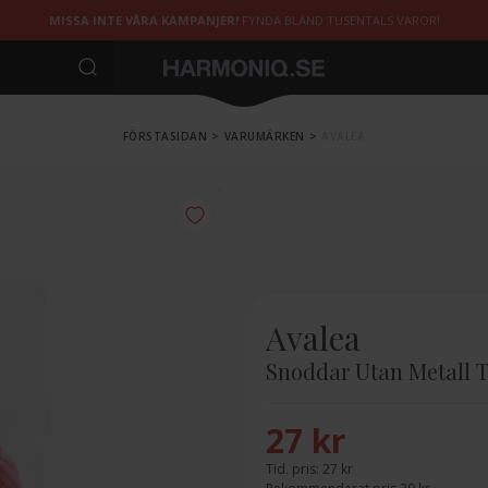
MISSA INTE VÅRA KAMPANJER!
FYNDA BLAND TUSENTALS VAROR!
FÖRSTASIDAN
>
VARUMÄRKEN
>
AVALEA
Avalea
Snoddar Utan Metall 
27 kr
Tid. pris:
27 kr