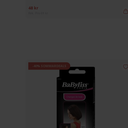
48 kr
Rek. Pris 69 kr
-40% SOMMARDEALS