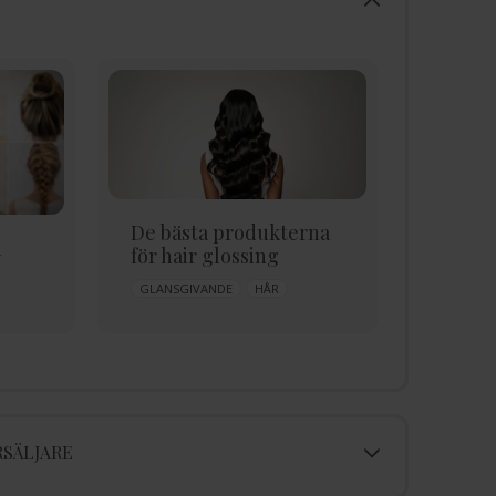
De bästa produkterna
Din ny
å
för hair glossing
2026
GLANSGIVANDE
HÅR
HÅR
SÄLJARE