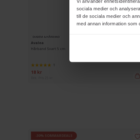
Vi använder enhetsidentifierar
sociala medier och analysera 
till de sociala medier och a
med annan information som du 
DIADEM & HÅRBAND
Avalea
Hårband Svart 5 cm
1
18 kr
Rek. Pris 25 kr
-30% SOMMARDEALS