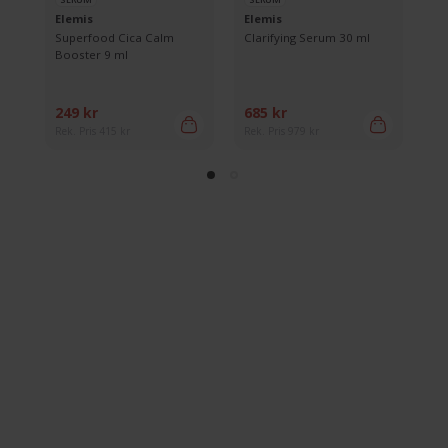
Elemis
Elemis
Ma
Superfood Cica Calm
Clarifying Serum 30 ml
Se
l
Booster 9 ml
249 kr
685 kr
49
Rek. Pris 415 kr
Rek. Pris 979 kr
Rek