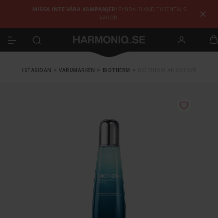
MISSA INTE VÅRA KAMPANJER!
FYNDA BLAND TUSENTALS
VAROR!
FÖRSTASIDAN
>
VARUMÄRKEN
>
BIOTHERM
>
BIOTHERM ANSIKTSVÅRD