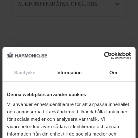
AUKTORISERAD ÅTERFÖRSÄLJARE
Relaterade produkter
-43% SOMMARDEALS
Samtycke
Information
Om
Denna webbplats använder cookies
Vi använder enhetsidentifierare för att anpassa innehållet
och annonserna till användarna, tillhandahålla funktioner
för sociala medier och analysera vår trafik. Vi
DEOSTICK
ANSIKTSCREME
A
vidarebefordrar även sådana identifierare och annan
Biotherm
Biotherm
Bi
information från din enhet till de sociala medier och
ire
Pure Deo Stick 40 ml
Homme Aquapower Duo
Bl