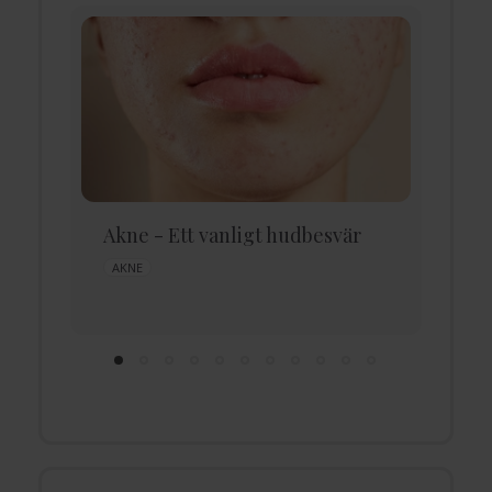
Akne - Ett vanligt hudbesvär
A
a
AKNE
ra