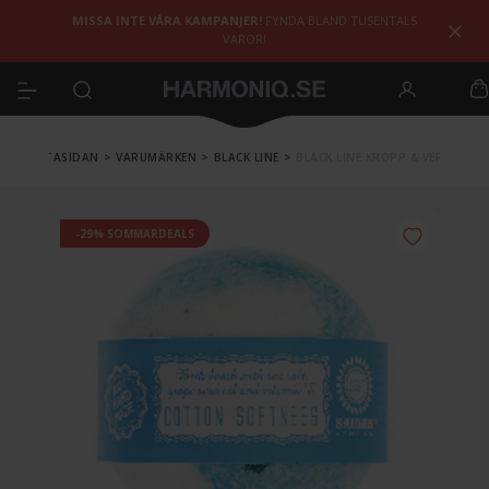
MISSA INTE VÅRA KAMPANJER!
FYNDA BLAND TUSENTALS
VAROR!
FÖRSTASIDAN
>
VARUMÄRKEN
>
BLACK LINE
>
BLACK LINE KROPP & VERKTYG
-29% SOMMARDEALS