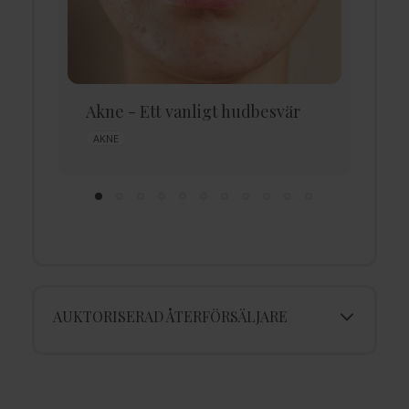
Akne - Ett vanligt hudbesvär
A
h
AKNE
AUKTORISERAD ÅTERFÖRSÄLJARE