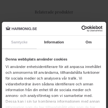
Relaterade produkter
-29% SOMMARDEALS
-29% SOMMARDEALS
Samtycke
Information
Om
Denna webbplats använder cookies
Vi använder enhetsidentifierare för att anpassa innehållet
BADBOMB
BADBOMB
S
och annonserna till användarna, tillhandahålla funktioner
Blackline
Blackline
Bl
Badbomb Mirabella 145g
Badbomb Goat Milk 145g
Fl
för sociala medier och analysera vår trafik. Vi
Fä
vidarebefordrar även sådana identifierare och annan
information från din enhet till de sociala medier och
32 kr
32 kr
18
annons- och analysföretag som vi samarbetar med.
Rek. Pris 45 kr
Rek. Pris 45 kr
Rek
Dessa kan i sin tur kombinera informationen med annan
information som du har tillhandahållit eller som de har