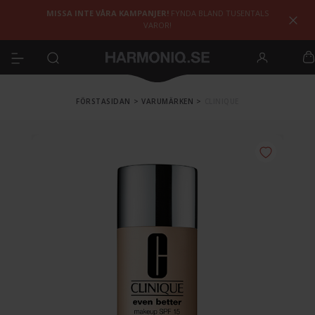
MISSA INTE VÅRA KAMPANJER!
FYNDA BLAND TUSENTALS
VAROR!
FÖRSTASIDAN
>
VARUMÄRKEN
>
CLINIQUE