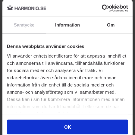
Samtycke
Information
Om
FOUNDATION
FOUNDATION
C
Clinique
Clinique
Cl
Even Better Makeup
Even Better Makeup
Ev
Denna webbplats använder cookies
ige
Foundation Cardamom
Foundation Cream
Co
Spf15 30 ml
Chamois 40 Cn Spf15 30
Am
Vi använder enhetsidentifierare för att anpassa innehållet
ml
187
187
och annonserna till användarna, tillhandahålla funktioner
480 kr
480 kr
37
för sociala medier och analysera vår trafik. Vi
Rek. Pris 480 kr
Rek. Pris 480 kr
Rek
vidarebefordrar även sådana identifierare och annan
information från din enhet till de sociala medier och
annons- och analysföretag som vi samarbetar med.
Dessa kan i sin tur kombinera informationen med annan
information som du har tillhandahållit eller som de har
Prisvärda kompisar
samlat in när du har använt deras tjänster.
OK