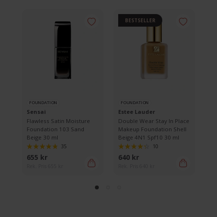
BESTSELLER
FOUNDATION
FOUNDATION
F
Sensai
Estee Lauder
L
ace
Flawless Satin Moisture
Double Wear Stay In Place
Te
ol
Foundation 103 Sand
Makeup Foundation Shell
Be
Beige 30 ml
Beige 4N1 Spf10 30 ml
35
10
655 kr
640 kr
68
Rek. Pris 655 kr
Rek. Pris 640 kr
Rek