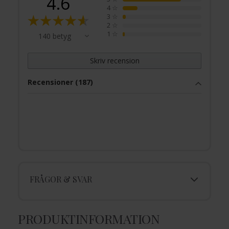
4.6
4
☆
3
☆
2
☆
1
☆
140 betyg
Skriv recension
Recensioner (187)
FRÅGOR & SVAR
PRODUKTINFORMATION