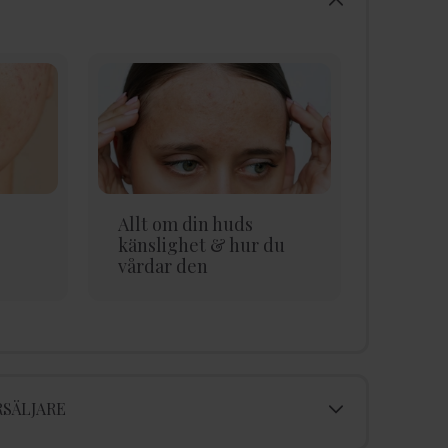
Allt om din huds
Ansikt
känslighet & hur du
NÄRAND
vårdar den
SÄLJARE