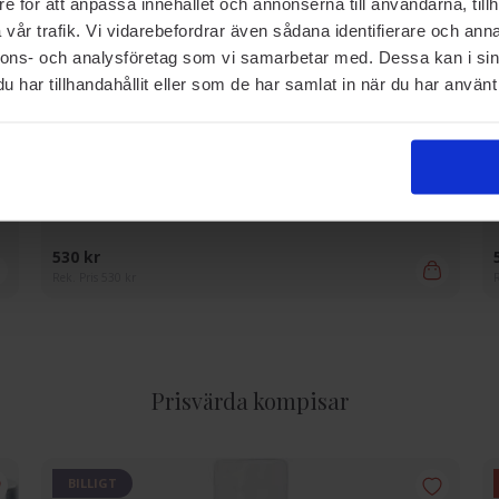
e för att anpassa innehållet och annonserna till användarna, tillh
vår trafik. Vi vidarebefordrar även sådana identifierare och anna
nnons- och analysföretag som vi samarbetar med. Dessa kan i sin
har tillhandahållit eller som de har samlat in när du har använt 
SOLSKYDD
Dermaceutic
Sun Ceutic Age Defense Sun Protection Spf50+ 50 ml
530 kr
Rek. Pris 530 kr
R
Prisvärda kompisar
BILLIGT