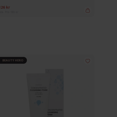
126 kr
263 kr
ek. Pris 180 kr
Rek. Pris 26
BEAUTY HERO