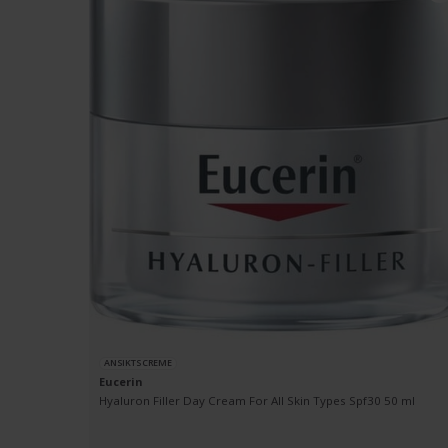
ANSIKTSCREME
Eucerin
Hyaluron Filler Day Cream For All Skin Types Spf30 50 ml