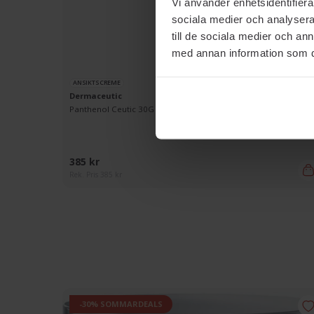
Vi använder enhetsidentifierar
sociala medier och analysera 
till de sociala medier och a
med annan information som du 
ANSIKTSCREME
Dermaceutic
Panthenol Ceutic 30G
385 kr
Rek. Pris 385 kr
-30% SOMMARDEALS