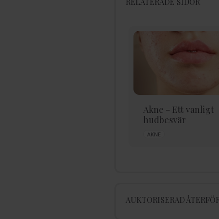
RELATERADE SIDOR
Eksem - Symtom och
Akne - Ett vanligt
orsaker
hudbesvär
NÄRANDE
ANSIKTSVÅRD
AKNE
AUKTORISERAD ÅTERFÖR