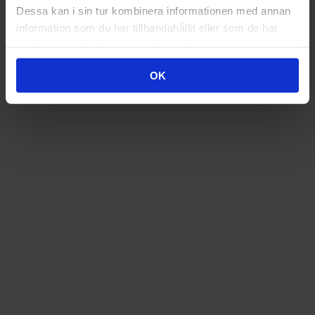
Dessa kan i sin tur kombinera informationen med annan
AUKTORISERAD ÅTERFÖRSÄLJARE
information som du har tillhandahållit eller som de har
samlat in när du har använt deras tjänster.
OK