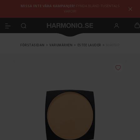
MISSA INTE VÅRA KAMPANJER!
FYNDA BLAND TUSENTALS
VAROR!
FÖRSTASIDAN
>
VARUMÄRKEN
>
ESTEE LAUDER
>
MAKEUP