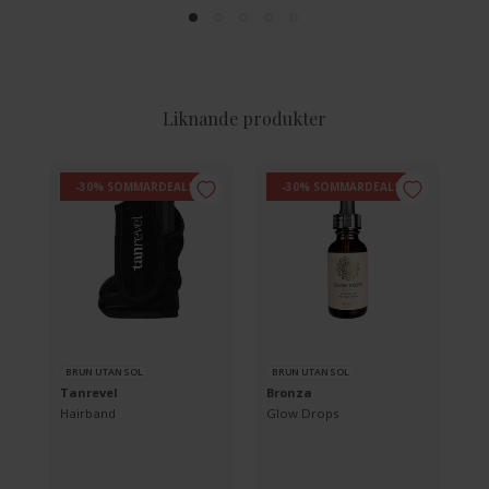
Liknande produkter
-30% SOMMARDEALS
-30% SOMMARDEALS
BRUN UTAN SOL
BRUN UTAN SOL
B
Tanrevel
Bronza
Ta
Hairband
Glow Drops
Ta