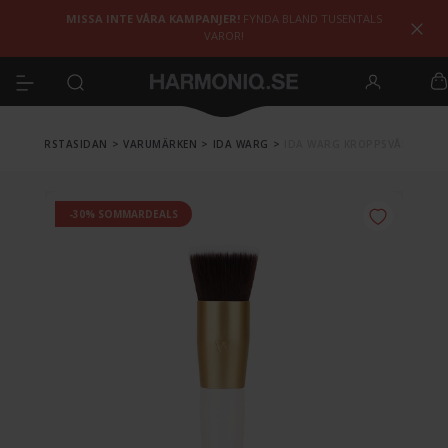
MISSA INTE VÅRA KAMPANJER!
FYNDA BLAND TUSENTALS
VAROR!
FÖRSTASIDAN
>
VARUMÄRKEN
>
IDA WARG
>
IDA WARG KROPPSVÅRD
-30% SOMMARDEALS