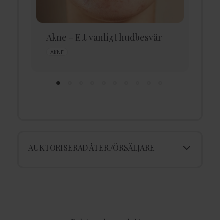
r
Akne - Ett vanligt hudbesvär
A
h
AKNE
AUKTORISERAD ÅTERFÖRSÄLJARE