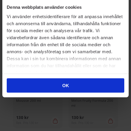
Denna webbplats använder cookies
Prisvärda kompisar
Vi använder enhetsidentifierare för att anpassa innehållet
och annonserna till användarna, tillhandahålla funktioner
för sociala medier och analysera vår trafik. Vi
vidarebefordrar även sådana identifierare och annan
information från din enhet till de sociala medier och
annons- och analysföretag som vi samarbetar med.
Dessa kan i sin tur kombinera informationen med annan
information som du har tillhandahållit eller som de har
samlat in när du har använt deras tjänster.
DUSCH & BAD
DUSCH & BAD
D
OK
Ida Warg
Ida Warg
Id
se
Intense Nutrition Shower
Shower Mousse Summer
Sh
Mousse 200 ml
Melon Fruity Formula 200
Co
ml
130 kr
130 kr
13
Rek. Pris 130 kr
Rek. Pris 130 kr
Rek