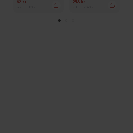
62 kr
258 kr
69
Rek. Pris 89 kr
Rek. Pris 369 kr
Rek