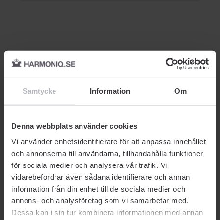
Relaterade produkter
-40% SOMMARDEALS
Samtycke
Information
Om
Denna webbplats använder cookies
Vi använder enhetsidentifierare för att anpassa innehållet
och annonserna till användarna, tillhandahålla funktioner
för sociala medier och analysera vår trafik. Vi
PUDERBORSTE
ÖVRIGA VERKTYG
C
vidarebefordrar även sådana identifierare och annan
Jane Iredale
Jane Iredale
Ja
Blending Brush
Pennvässare Normal
Ca
information från din enhet till de sociala medier och
annons- och analysföretag som vi samarbetar med.
Dessa kan i sin tur kombinera informationen med annan