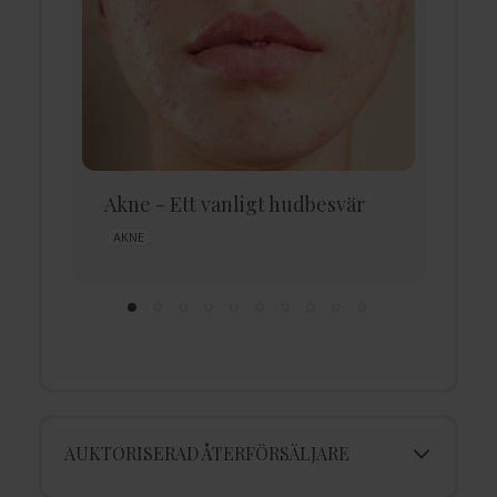
Akne - Ett vanligt hudbesvär
A
h
AKNE
AUKTORISERAD ÅTERFÖRSÄLJARE