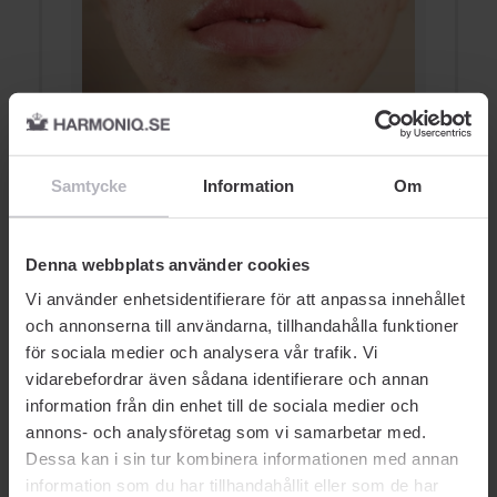
Akne - Ett vanligt hudbesvär
A
Samtycke
Information
Om
h
AKNE
Denna webbplats använder cookies
Vi använder enhetsidentifierare för att anpassa innehållet
och annonserna till användarna, tillhandahålla funktioner
för sociala medier och analysera vår trafik. Vi
vidarebefordrar även sådana identifierare och annan
information från din enhet till de sociala medier och
AUKTORISERAD ÅTERFÖRSÄLJARE
annons- och analysföretag som vi samarbetar med.
Dessa kan i sin tur kombinera informationen med annan
information som du har tillhandahållit eller som de har