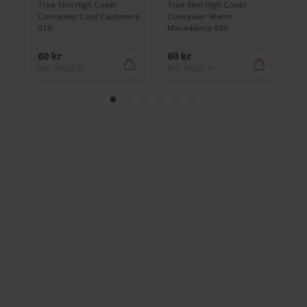
True Skin High Cover
True Skin High Cover
Tr
ht
Concealer Cool Cashmere
Concealer Warm
Co
010
Macadamia 005
00
60 kr
60 kr
60
Rek. Pris 60 kr
Rek. Pris 60 kr
Rek