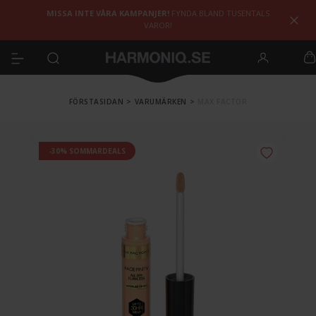
MISSA INTE VÅRA KAMPANJER!
FYNDA BLAND TUSENTALS
VAROR!
FÖRSTASIDAN
>
VARUMÄRKEN
>
MAX FACTOR
-30% SOMMARDEALS