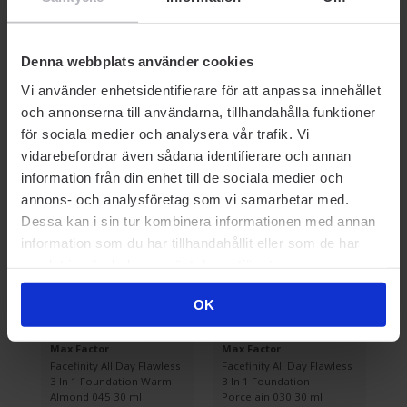
Denna webbplats använder cookies
Vi använder enhetsidentifierare för att anpassa innehållet
och annonserna till användarna, tillhandahålla funktioner
Prisvärda kompisar
för sociala medier och analysera vår trafik. Vi
vidarebefordrar även sådana identifierare och annan
information från din enhet till de sociala medier och
-30% SOMMARDEALS
annons- och analysföretag som vi samarbetar med.
Dessa kan i sin tur kombinera informationen med annan
information som du har tillhandahållit eller som de har
samlat in när du har använt deras tjänster.
OK
FOUNDATION
FOUNDATION
F
Max Factor
Max Factor
Ma
ss
Facefinity All Day Flawless
Facefinity All Day Flawless
Fa
3 In 1 Foundation Warm
3 In 1 Foundation
3 
Almond 045 30 ml
Porcelain 030 30 ml
Ga