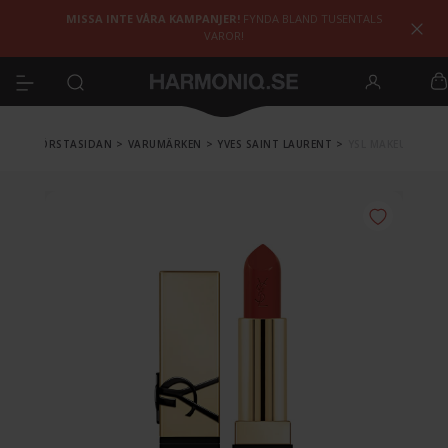
MISSA INTE VÅRA KAMPANJER!
FYNDA BLAND TUSENTALS
VAROR!
FÖRSTASIDAN
>
VARUMÄRKEN
>
YVES SAINT LAURENT
>
YSL MAKEUP