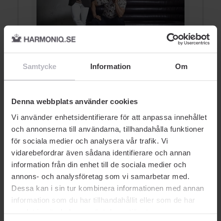
Allt du behöver veta om
A
hårvård och kroppsvård ...
s
Samtycke
Information
Om
VÅRDANDE
NOBERU
Denna webbplats använder cookies
Vi använder enhetsidentifierare för att anpassa innehållet
och annonserna till användarna, tillhandahålla funktioner
för sociala medier och analysera vår trafik. Vi
vidarebefordrar även sådana identifierare och annan
AUKTORISERAD ÅTERFÖRSÄLJARE
information från din enhet till de sociala medier och
annons- och analysföretag som vi samarbetar med.
Dessa kan i sin tur kombinera informationen med annan
information som du har tillhandahållit eller som de har
samlat in när du har använt deras tjänster.