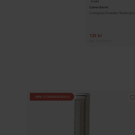
PUDER
Coverderm
Compact Powder Waterpro
125 kr
Rek. Pris 209 kr
-40% SOMMARDEALS