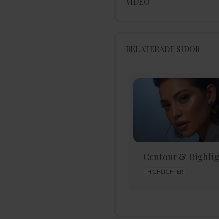
VIDEO
RELATERADE SIDOR
Glamourös Makeup-
Contour & Highlig
look
HIGHLIGHTER
BAS