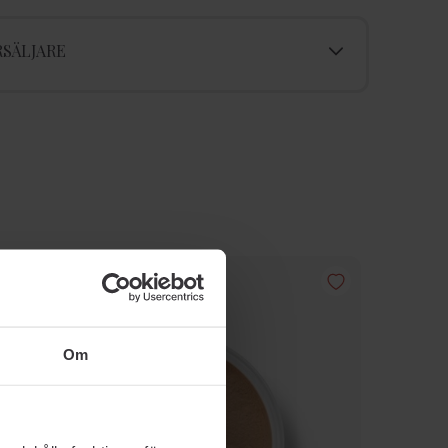
SÄLJARE
Om