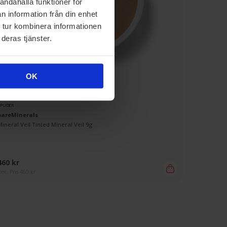
andahålla funktioner för
n information från din enhet
 tur kombinera informationen
deras tjänster.
OK
PUDER
bareMinerals
Mineral Veil Tinted Mineral Veil 9g
460 kr
ek. Pris 460 kr