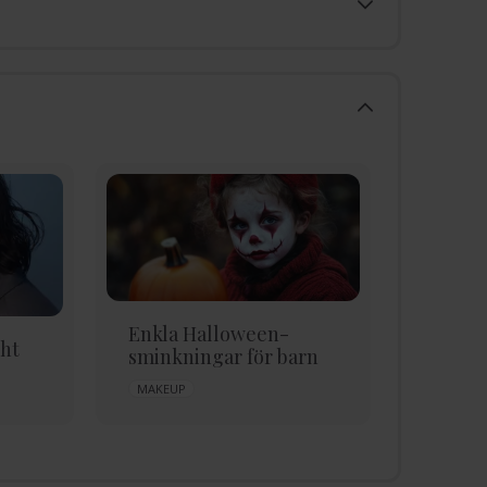
Enkla Halloween-
ht
Eyelin
sminkningar för barn
i 3 ste
MAKEUP
EYELINER