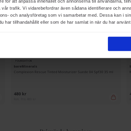
e för att anpassa innehållet och annonserna till användarna, tillh
vår trafik. Vi vidarebefordrar även sådana identifierare och anna
nnons- och analysföretag som vi samarbetar med. Dessa kan i sin
har tillhandahållit eller som de har samlat in när du har använt 
FOUNDATION
bareMinerals
Complexion Rescue Tinted Moisturizer Suede 04 Spf30 35 ml
480 kr
Rek. Pris 480 kr
R