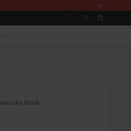
EHÖR
ncealer Brush