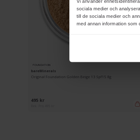
Vi använder enhetsidentifierar
sociala medier och analysera 
till de sociala medier och a
med annan information som du 
FOUNDATION
bareMinerals
Original Foundation Golden Beige 13 Spf15 8g
495 kr
Rek. Pris 495 kr