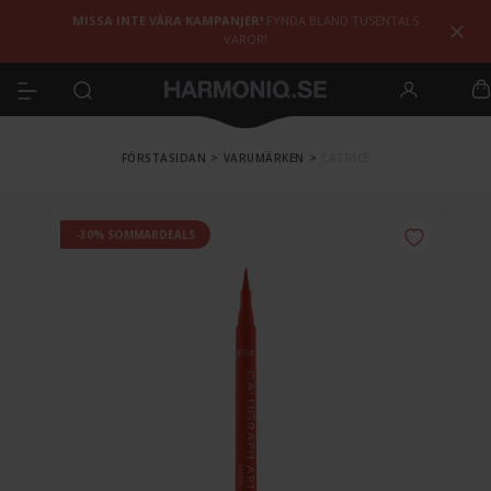
MISSA INTE VÅRA KAMPANJER!
FYNDA BLAND TUSENTALS
VAROR!
FÖRSTASIDAN
>
VARUMÄRKEN
>
CATRICE
-30% SOMMARDEALS