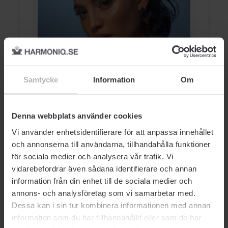
E
Contour & Highlight
f
Samtycke
Information
Om
HIGHLIGHTER
Denna webbplats använder cookies
Vi använder enhetsidentifierare för att anpassa innehållet
och annonserna till användarna, tillhandahålla funktioner
för sociala medier och analysera vår trafik. Vi
vidarebefordrar även sådana identifierare och annan
information från din enhet till de sociala medier och
AUKTORISERAD ÅTERFÖRSÄLJARE
annons- och analysföretag som vi samarbetar med.
Dessa kan i sin tur kombinera informationen med annan
information som du har tillhandahållit eller som de har