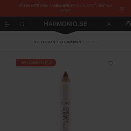
MISSA INTE VÅRA KAMPANJER!
FYNDA BLAND TUSENTALS
VAROR!
FÖRSTASIDAN
>
VARUMÄRKEN
>
CATRICE
-30% SOMMARDEALS