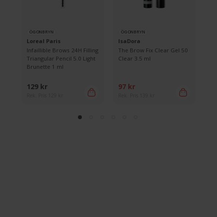
ÖGONBRYN
ÖGONBRYN
Ö
Loreal Paris
IsaDora
Is
04
Infaillible Brows 24H Filling
The Brow Fix Clear Gel 50
Th
Triangular Pencil 5.0 Light
Clear 3.5 ml
00
Brunette 1 ml
129 kr
97 kr
97
Rek. Pris 129 kr
Rek. Pris 139 kr
Rek