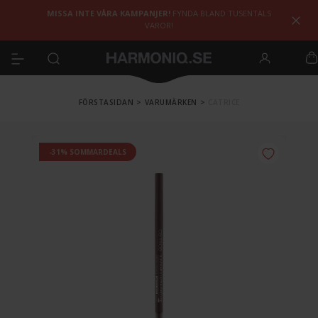
MISSA INTE VÅRA KAMPANJER!
FYNDA BLAND TUSENTALS
VAROR!
FÖRSTASIDAN
>
VARUMÄRKEN
>
CATRICE
-31% SOMMARDEALS