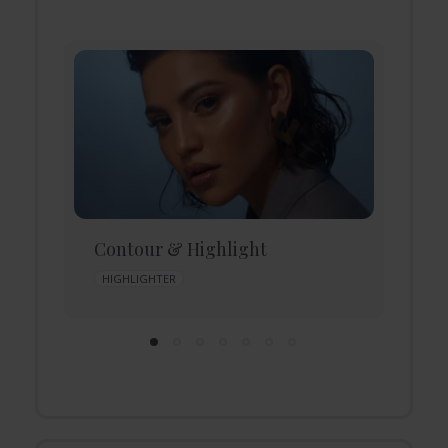
E
Contour & Highlight
f
HIGHLIGHTER