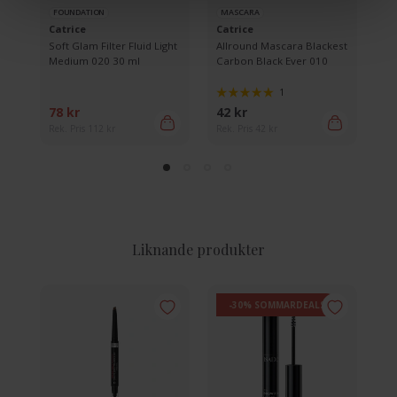
FOUNDATION
MASCARA
EY
Catrice
Catrice
Ca
rol
Soft Glam Filter Fluid Light
Allround Mascara Blackest
Ko
0g
Medium 020 30 ml
Carbon Black Ever 010
Se
1
78 kr
42 kr
20
Rek. Pris 112 kr
Rek. Pris 42 kr
Rek
Liknande produkter
-30% SOMMARDEALS