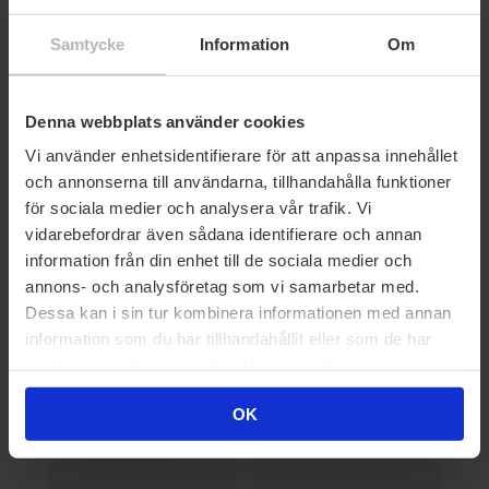
0
Brow Pencil Cool Brown
Se
040 Waterproof
Samtycke
Information
Om
42 kr
42 kr
20
Rek. Pris 42 kr
Rek. Pris 60 kr
Rek
Denna webbplats använder cookies
Vi använder enhetsidentifierare för att anpassa innehållet
och annonserna till användarna, tillhandahålla funktioner
för sociala medier och analysera vår trafik. Vi
vidarebefordrar även sådana identifierare och annan
Prisvärda kompisar
information från din enhet till de sociala medier och
annons- och analysföretag som vi samarbetar med.
Dessa kan i sin tur kombinera informationen med annan
-30% SOMMARDEALS
BEAUTY HERO
information som du har tillhandahållit eller som de har
samlat in när du har använt deras tjänster.
OK