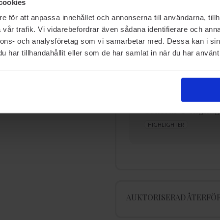
RELATERADE SIDOR
cookies
e för att anpassa innehållet och annonserna till användarna, tillh
vår trafik. Vi vidarebefordrar även sådana identifierare och anna
nnons- och analysföretag som vi samarbetar med. Dessa kan i sin
har tillhandahållit eller som de har samlat in när du har använt 
Glamourös Makeup-
Contour & Highlig
look
HIGHLIGHTER
BAS
AUKTORISERAD ÅTERFÖR