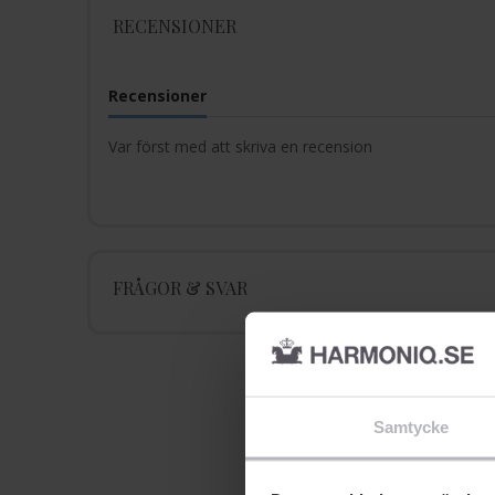
RECENSIONER
Recensioner
Var först med att skriva en recension
FRÅGOR & SVAR
Samtycke