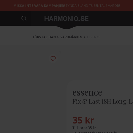
MISSA INTE VÅRA KAMPANJER!
FYNDA BLAND TUSENTALS VAROR!
FÖRSTASIDAN
>
VARUMÄRKEN
>
ESSENCE
essence
Fix & Last 18H Long-L
35 kr
Tid. pris:
35 kr