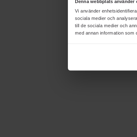
Denna webbplats använder 
Vi använder enhetsidentifierar
sociala medier och analysera 
till de sociala medier och a
med annan information som du 
Färga och forma dina
bryn hemma
ÖGONBRYN