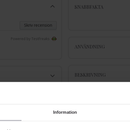
SNABBFAKTA
Skriv recension
Powered by TestFreaks
ANVÄNDNING
BESKRIVNING
INGREDIENSER
Information