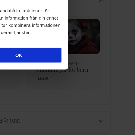
andahålla funktioner för
n information från din enhet
 tur kombinera informationen
deras tjänster.
OK
Enkla Halloween-
ht
Eyelin
sminkningar för barn
i 3 ste
MAKEUP
EYELINER
SÄLJARE