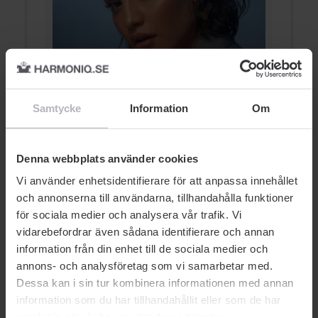
E
Contour & Highlight
f
Samtycke
Information
Om
HIGHLIGHTER
Denna webbplats använder cookies
Vi använder enhetsidentifierare för att anpassa innehållet
och annonserna till användarna, tillhandahålla funktioner
för sociala medier och analysera vår trafik. Vi
vidarebefordrar även sådana identifierare och annan
information från din enhet till de sociala medier och
AUKTORISERAD ÅTERFÖRSÄLJARE
annons- och analysföretag som vi samarbetar med.
Dessa kan i sin tur kombinera informationen med annan
information som du har tillhandahållit eller som de har
samlat in när du har använt deras tjänster.