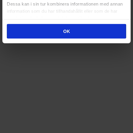
Dessa kan i sin tur kombinera informationen med annan
information som du har tillhandahållit eller som de har
samlat in när du har använt deras tjänster.
AUKTORISERAD ÅTERFÖRSÄLJARE
OK