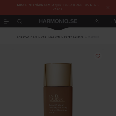
MISSA INTE VÅRA KAMPANJER!
FYNDA BLAND TUSENTALS
VAROR!
FÖRSTASIDAN
>
VARUMÄRKEN
>
ESTEE LAUDER
>
MAKEUP