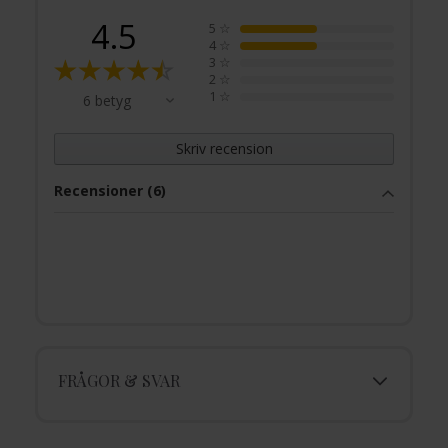
4.5
5
☆
4
☆
3
☆
2
☆
1
☆
6 betyg
Skriv recension
Recensioner (6)
FRÅGOR & SVAR