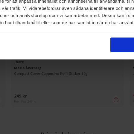
e för att anpassa innehållet och annonserna till användarna, tillh
vår trafik. Vi vidarebefordrar även sådana identifierare och anna
nnons- och analysföretag som vi samarbetar med. Dessa kan i sin
har tillhandahållit eller som de har samlat in när du har använt 
PUDER
Maria Åkerberg
Compact Cover Cappucino Refill Sticker 10g
249 kr
Rek. Pris 249 kr
R