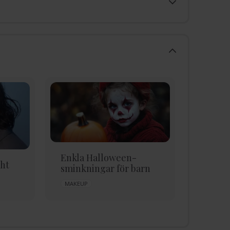
Enkla Halloween-
ht
Eyelin
sminkningar för barn
i 3 ste
MAKEUP
EYELINER