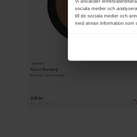
Vi använder enhetsidentifierar
sociala medier och analysera 
till de sociala medier och a
med annan information som du 
BRONZER
Maria Åkerberg
Bronzer Sun Kissed
249 kr
Rek. Pris 249 kr