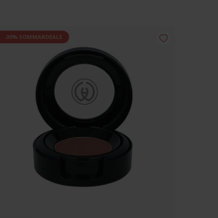
-30% SOMMARDEALS
-30% 