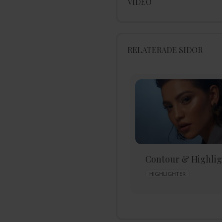
VIDEO
RELATERADE SIDOR
Glamourös Makeup-
Contour & Highlig
look
HIGHLIGHTER
BAS