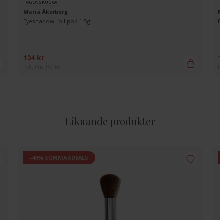
ÖGONSKUGGA
Maria Åkerberg
Eyeshadow Lollipop 1.5g
104 kr
Rek. Pris 149 kr
R
Liknande produkter
-40% SOMMARDEALS