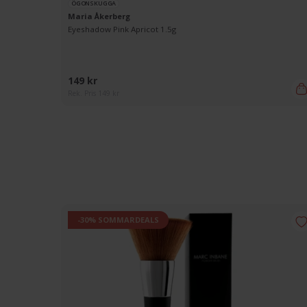
ÖGONSKUGGA
Maria Åkerberg
Eyeshadow Pink Apricot 1.5g
149 kr
Rek. Pris 149 kr
-30% SOMMARDEALS