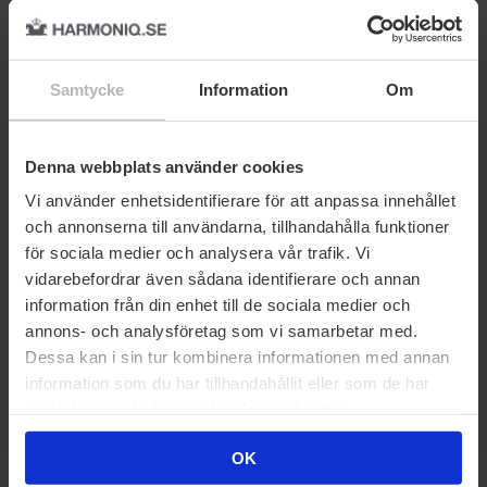
Samtycke
Information
Om
EYELINER
LÄPPGLANS
S
Max Factor
Max Factor
Ma
Excess Intensity Liner
Lipfinity Velvet Matte
Li
Charcoal 04
Lipstick Cool Coral 30
En
Denna webbplats använder cookies
Vi använder enhetsidentifierare för att anpassa innehållet
17
129 kr
112 kr
20
och annonserna till användarna, tillhandahålla funktioner
Rek. Pris 129 kr
Rek. Pris 160 kr
Rek
för sociala medier och analysera vår trafik. Vi
vidarebefordrar även sådana identifierare och annan
information från din enhet till de sociala medier och
annons- och analysföretag som vi samarbetar med.
Dessa kan i sin tur kombinera informationen med annan
information som du har tillhandahållit eller som de har
Prisvärda kompisar
samlat in när du har använt deras tjänster.
OK
-30% SOMMARDEALS
-30% SOMMARDEALS