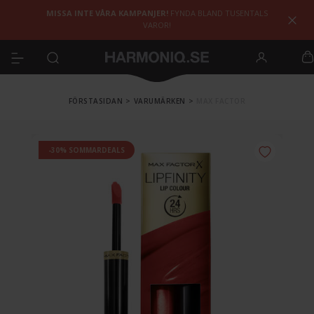
MISSA INTE VÅRA KAMPANJER!
FYNDA BLAND TUSENTALS
VAROR!
FÖRSTASIDAN
>
VARUMÄRKEN
>
MAX FACTOR
-30% SOMMARDEALS