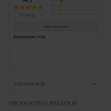
4
☆
3
☆
2
☆
1
☆
172 betyg
Skriv recension
Recensioner (172)
FRÅGOR & SVAR
PRODUKTINFORMATION