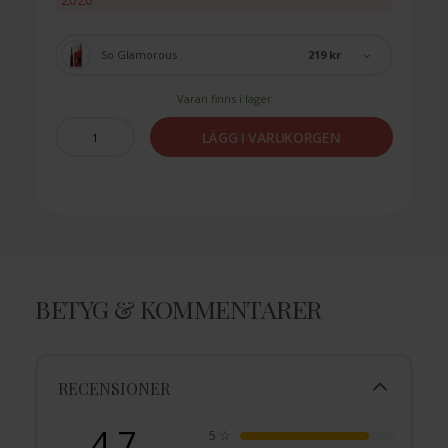
219 kr
So Glamorous
Varan finns i lager
LÄGG I VARUKORGEN
BETYG & KOMMENTARER
RECENSIONER
4.7
5
☆