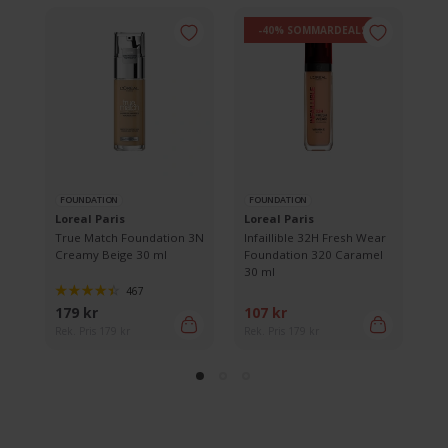
-40% SOMMARDEALS
FOUNDATION
FOUNDATION
F
Loreal Paris
Loreal Paris
Lo
True Match Foundation 3N
Infaillible 32H Fresh Wear
Tr
Creamy Beige 30 ml
Foundation 320 Caramel
5W
30 ml
467
179 kr
107 kr
17
Rek. Pris 179 kr
Rek. Pris 179 kr
Rek