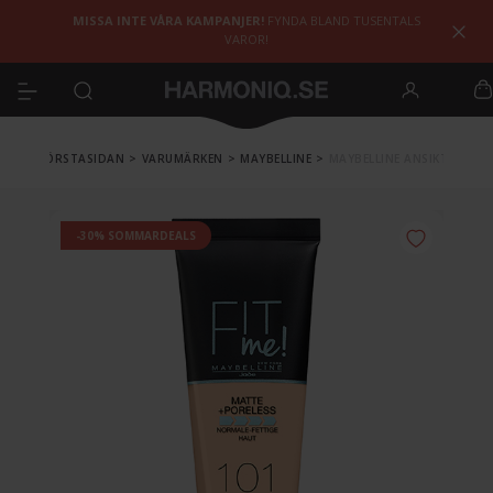
MISSA INTE VÅRA KAMPANJER!
FYNDA BLAND TUSENTALS
VAROR!
FÖRSTASIDAN
>
VARUMÄRKEN
>
MAYBELLINE
>
MAYBELLINE ANSIKTE
-30% SOMMARDEALS