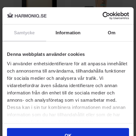
PUDER
FOUNDATION
C
Samtycke
Information
Om
Maybelline
Maybelline
Ma
ss
Fit Me Matte And Poreless
Fit Me Matte And Poreless
Fi
Powder 105 Natural Ivory
Foundation 115 Ivory 30
6.
9g
ml
Denna webbplats använder cookies
266
309
119 kr
139 kr
11
Vi använder enhetsidentifierare för att anpassa innehållet
Rek. Pris 119 kr
Rek. Pris 139 kr
Rek
och annonserna till användarna, tillhandahålla funktioner
för sociala medier och analysera vår trafik. Vi
vidarebefordrar även sådana identifierare och annan
information från din enhet till de sociala medier och
annons- och analysföretag som vi samarbetar med.
Dessa kan i sin tur kombinera informationen med annan
Prisvärda kompisar
information som du har tillhandahållit eller som de har
samlat in när du har använt deras tjänster.
-40% SOMMARDEALS
OK