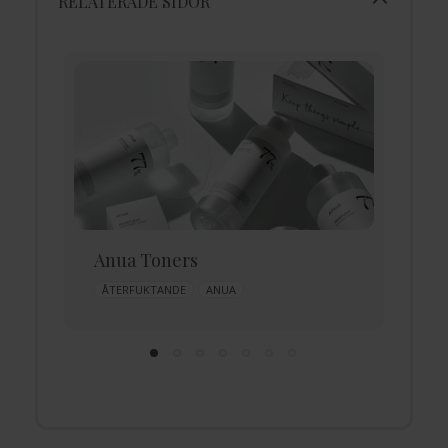
RELATERADE SIDOR
Anua Toners
C
ÅTERFUKTANDE
ANUA