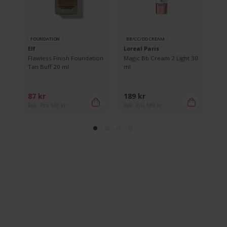
FOUNDATION
BB/CC/DD CREAM
F
Elf
Loreal Paris
th
 3C
Flawless Finish Foundation
Magic Bb Cream 2 Light 30
Ti
Tan Buff 20 ml
ml
Da
87 kr
189 kr
14
Rek. Pris 145 kr
Rek. Pris 189 kr
Rek