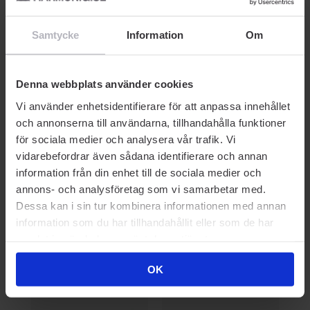
g
Instant Anti Age Perfector
Instant Anti Age Perfector
In
g
4 In 1 Glow 2 Medium 20
4 In 1 Glow 0.5 Fair Light
4 
ml
Cool 20 ml
Me
Samtycke
Information
Om
189 kr
189 kr
18
Rek. Pris 189 kr
Rek. Pris 189 kr
Rek
Denna webbplats använder cookies
Vi använder enhetsidentifierare för att anpassa innehållet
och annonserna till användarna, tillhandahålla funktioner
för sociala medier och analysera vår trafik. Vi
vidarebefordrar även sådana identifierare och annan
Prisvärda kompisar
information från din enhet till de sociala medier och
annons- och analysföretag som vi samarbetar med.
Dessa kan i sin tur kombinera informationen med annan
-30% SOMMARDEALS
information som du har tillhandahållit eller som de har
samlat in när du har använt deras tjänster.
OK