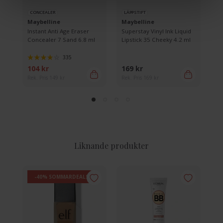
CONCEALER
LÄPPSTIFT
F
Maybelline
Maybelline
Ma
el
Instant Anti Age Eraser
Superstay Vinyl Ink Liquid
Br
Concealer 7 Sand 6.8 ml
Lipstick 35 Cheeky 4.2 ml
Bl
335
104 kr
169 kr
83
Rek. Pris 149 kr
Rek. Pris 169 kr
Rek
Liknande produkter
-40% SOMMARDEALS