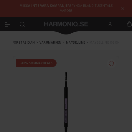
MISSA INTE VÅRA KAMPANJER!
FYNDA BLAND TUSENTALS
VAROR!
FÖRSTASIDAN
>
VARUMÄRKEN
>
MAYBELLINE
>
MAYBELLINE ÖGON
-30% SOMMARDEALS