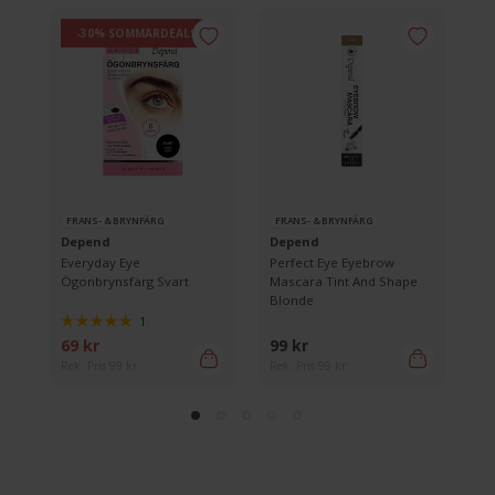
-30% SOMMARDEALS
FRANS- & BRYNFÄRG
FRANS- & BRYNFÄRG
F
Depend
Depend
De
1
Everyday Eye
Perfect Eye Eyebrow
Pe
Ögonbrynsfärg Svart
Mascara Tint And Shape
Sl
Blonde
1
69 kr
99 kr
11
Rek. Pris 99 kr
Rek. Pris 99 kr
Rek