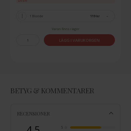
119 kr
1 Blonde
Varan finns i lager
LÄGG I VARUKORGEN
BETYG & KOMMENTARER
RECENSIONER
4.5
5
☆