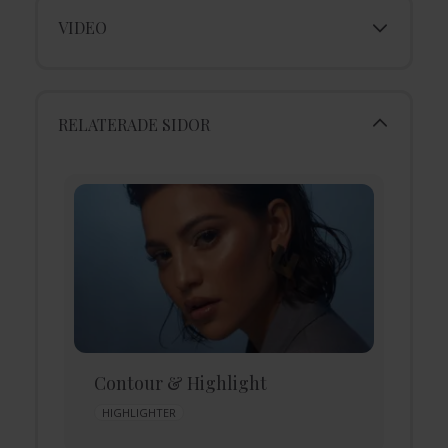
VIDEO
RELATERADE SIDOR
E
Contour & Highlight
f
HIGHLIGHTER