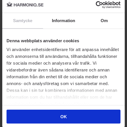
Samtycke
Information
Om
FRANS- & BRYNFÄRG
FOUNDATION
F
Maybelline
Maybelline
Ma
Brow Ultra Slim EyePencil
Fit Me Matte And Poreless
Br
Denna webbplats använder cookies
Black 7 0.09g
Foundation 350 Caramel
So
30 ml
Vi använder enhetsidentifierare för att anpassa innehållet
145
309
och annonserna till användarna, tillhandahålla funktioner
83 kr
139 kr
11
för sociala medier och analysera vår trafik. Vi
Rek. Pris 119 kr
Rek. Pris 139 kr
Rek
vidarebefordrar även sådana identifierare och annan
information från din enhet till de sociala medier och
annons- och analysföretag som vi samarbetar med.
Dessa kan i sin tur kombinera informationen med annan
information som du har tillhandahållit eller som de har
Prisvärda kompisar
samlat in när du har använt deras tjänster.
OK