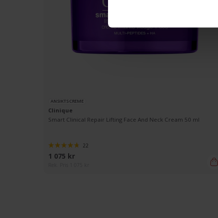
ANSIKTSCREME
Clinique
Smart Clinical Repair Lifting Face And Neck Cream 50 ml
22
1 075 kr
Rek. Pris 1 075 kr