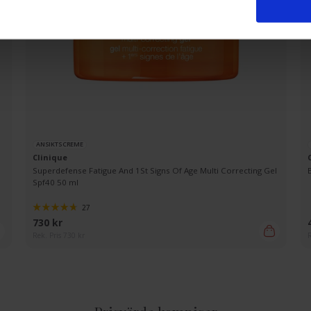
ANSIKTSCREME
Clinique
Superdefense Fatigue And 1St Signs Of Age Multi Correcting Gel
Spf40 50 ml
27
730 kr
Rek. Pris 730 kr
R