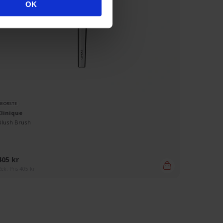
OK
BORSTE
ANSIKTSM
Clinique
Clinique
Blush Brush
Moisture 
405 kr
475 kr
ek. Pris 405 kr
Rek. Pris 47