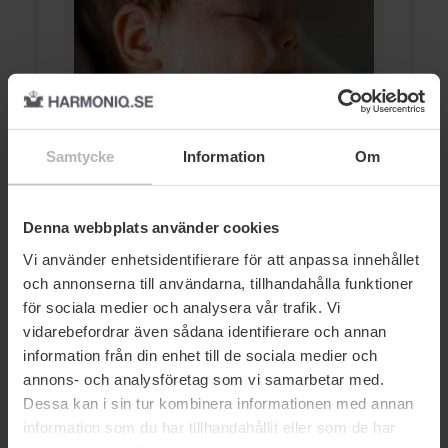
Använd inte detta på bebisars
C
Samtycke
Information
Om
hud
PARFYMFRI
BARN & BABY
Denna webbplats använder cookies
Vi använder enhetsidentifierare för att anpassa innehållet
och annonserna till användarna, tillhandahålla funktioner
för sociala medier och analysera vår trafik. Vi
vidarebefordrar även sådana identifierare och annan
information från din enhet till de sociala medier och
AUKTORISERAD ÅTERFÖRSÄLJARE
annons- och analysföretag som vi samarbetar med.
Dessa kan i sin tur kombinera informationen med annan
information som du har tillhandahållit eller som de har