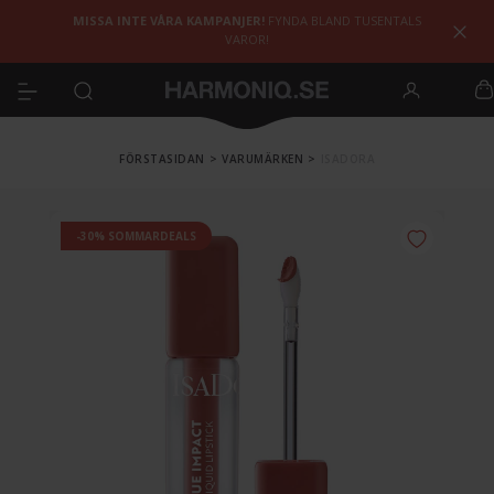
MISSA INTE VÅRA KAMPANJER!
FYNDA BLAND TUSENTALS
VAROR!
FÖRSTASIDAN
>
VARUMÄRKEN
>
ISADORA
-30% SOMMARDEALS